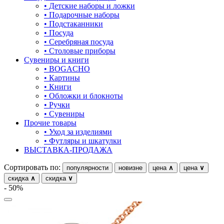
• Детские наборы и ложки
• Подарочные наборы
• Подстаканники
• Посуда
• Серебряная посуда
• Столовые приборы
Сувениры и книги
• BOGACHO
• Картины
• Книги
• Обложки и блокноты
• Ручки
• Сувениры
Прочие товары
• Уход за изделиями
• Футляры и шкатулки
ВЫСТАВКА-ПРОДАЖА
Сортировать по:
популярности
новизне
цена
∧
цена
∨
скидка
∧
скидка
∨
- 50%