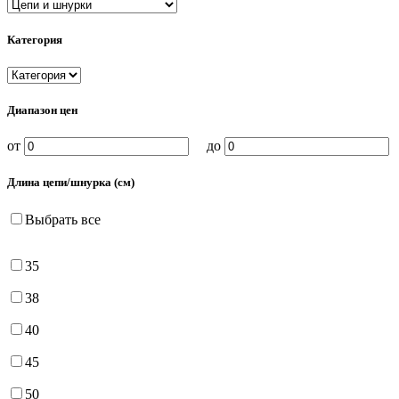
Категория
Диапазон цен
от
до
Длина цепи/шнурка (см)
Выбрать все
35
38
40
45
50