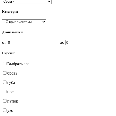
Категория
Диапазон цен
от
до
Пирсинг
Выбрать все
бровь
губа
нос
пупок
ухо