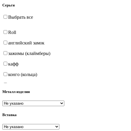
Серьги
Выбрать все
Roll
английский замок
зажимы (клаймберы)
кафф
конго (кольца)
на петле
Металл изделия
продёвки (протяжки)
пусеты (гвоздики)
Вставка