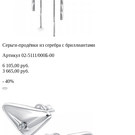
спичка
стрекозы и мотыльки
треугольник
хвост кита
Серьги-продёвки из серебра с бриллиантами
цветы
Артикул 02-5111/000Б-00
человечки
6 105,00
руб.
череп и кости
3 665,00
руб.
черепаха
- 40%
яблочки
якорь
ящерки