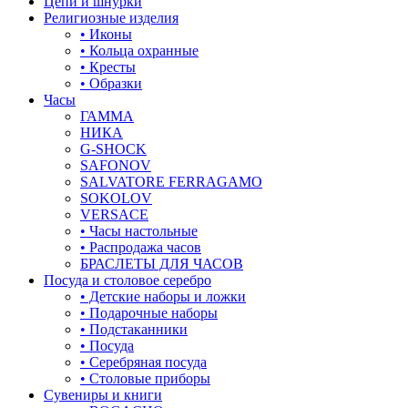
Цепи и шнурки
листья
Религиозные изделия
• Иконы
ловец снов
• Кольца охранные
• Кресты
лошадки и единороги
• Образки
Часы
лягушки
ГАММА
НИКА
медведь
G-SHOCK
SAFONOV
музыка
SALVATORE FERRAGAMO
SOKOLOV
мышки
VERSACE
• Часы настольные
обереги
• Распродажа часов
БРАСЛЕТЫ ДЛЯ ЧАСОВ
овал
Посуда и столовое серебро
• Детские наборы и ложки
один камень
• Подарочные наборы
• Подстаканники
пауки
• Посуда
• Серебряная посуда
под гравировку
• Столовые приборы
Сувениры и книги
подкова