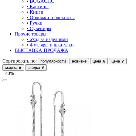
• BOGACHO
• Картины
предметы
• Книги
• Обложки и блокноты
прямоугольник
• Ручки
• Сувениры
птицы
Прочие товары
• Уход за изделиями
растительный мир
• Футляры и шкатулки
ВЫСТАВКА-ПРОДАЖА
ремни
Сортировать по:
популярности
новизне
цена
∧
цена
∨
ромб
скидка
∧
скидка
∨
рыбки
- 40%
самолёт
сердце
слова
слоны
собаки