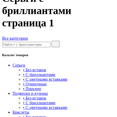
башня
бриллиантами
бесконечность
буквы
страница
1
булавка
волк
Все категории
гвоздь
Каталог товаров
деревья
Серьги
длинные
• Без вставок
• С бриллиантами
для мам
• С цветными вставками
• Одиночные
драконы и змеи
• Пирсинг
Подвески и кулоны
другие религии
• Без вставок
• С бриллиантами
животный мир
• С цветными вставками
Браслеты
жучки и букашки
• Без вставок