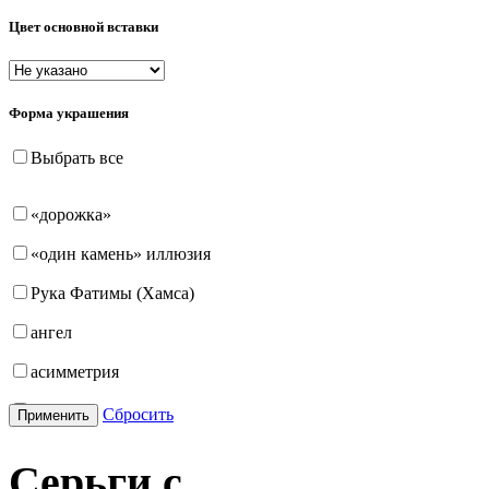
Цвет основной вставки
Форма украшения
Выбрать все
«дорожка»
«один камень» иллюзия
Рука Фатимы (Хамса)
ангел
асимметрия
бабочка
Сбросить
Применить
бантик
Серьги с