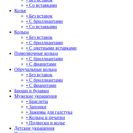
• Со вставками
зайки
Колье
• Без вставок
звезды
• С бриллиантами
• Со вставками
знаки зодиака
Кольца
• Без вставок
капля
• С бриллиантами
• С цветными вставками
квадрат (куб)
Помолвочные кольца
• С бриллиантами
клевер
• С фианитами
Обручальные кольца
ключ
• Без вставок
• С бриллиантами
корона
• С фианитами
Броши и булавки
кошки
Мужские украшения
• Браслеты
крест
• Запонки
• Зажимы для галстука
круг (шар)
• Кольца и печатки
• Подвески и колье
крылья и перья
Детские украшения