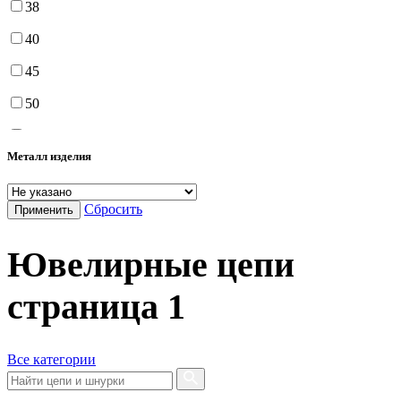
38
40
45
50
55
Металл изделия
60
65
Сбросить
Применить
70
Ювелирные цепи
75
страница
1
Все категории