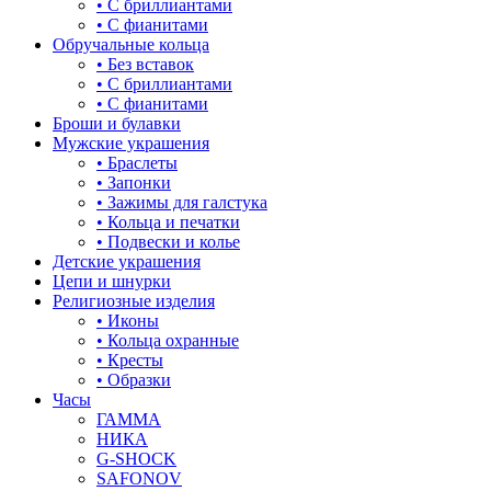
• С бриллиантами
• С фианитами
Обручальные кольца
• Без вставок
• С бриллиантами
• С фианитами
Броши и булавки
Мужские украшения
• Браслеты
• Запонки
• Зажимы для галстука
• Кольца и печатки
• Подвески и колье
Детские украшения
Цепи и шнурки
Религиозные изделия
• Иконы
• Кольца охранные
• Кресты
• Образки
Часы
ГАММА
НИКА
G-SHOCK
SAFONOV