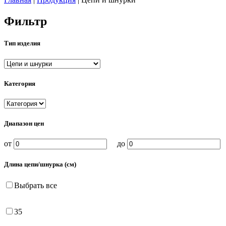
Фильтр
Тип изделия
Категория
Диапазон цен
от
до
Длина цепи/шнурка (см)
Выбрать все
35