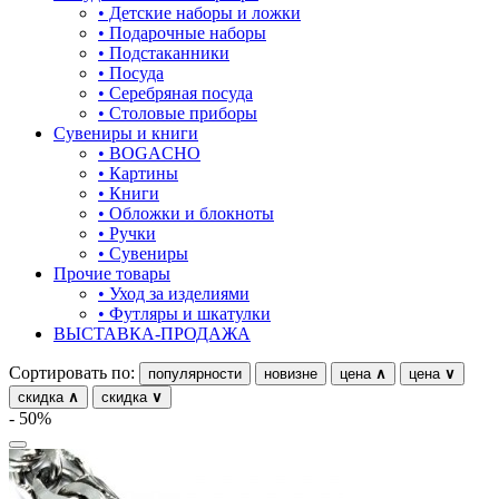
• Детские наборы и ложки
• Подарочные наборы
• Подстаканники
• Посуда
• Серебряная посуда
• Столовые приборы
Сувениры и книги
• BOGACHO
• Картины
• Книги
• Обложки и блокноты
• Ручки
• Сувениры
Прочие товары
• Уход за изделиями
• Футляры и шкатулки
ВЫСТАВКА-ПРОДАЖА
Сортировать по:
популярности
новизне
цена
∧
цена
∨
скидка
∧
скидка
∨
- 50%