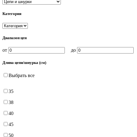
Категория
Диапазон цен
от
до
Длина цепи/шнурка (см)
Выбрать все
35
38
40
45
50