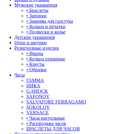
корона
Мужские украшения
17-22
• Браслеты
кошки
• Запонки
17.5
• Зажимы для галстука
крест
• Кольца и печатки
17.5-19
• Подвески и колье
круг (шар)
Детские украшения
17.5-19.5
Цепи и шнурки
крылья и перья
Религиозные изделия
17.5-20
• Иконы
листья
• Кольца охранные
18
• Кресты
ловец снов
• Образки
18-19
Часы
лошадки и единороги
ГАММА
18-19.5
НИКА
лягушки
G-SHOCK
18-20
SAFONOV
медведь
SALVATORE FERRAGAMO
18-21
SOKOLOV
музыка
VERSACE
18-22
• Часы настольные
мышки
• Распродажа часов
18-23
БРАСЛЕТЫ ДЛЯ ЧАСОВ
обереги