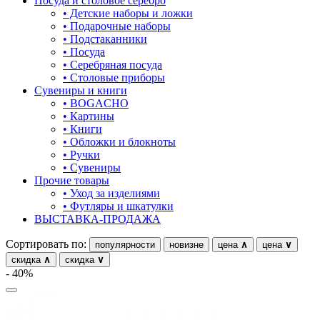
Посуда и столовое серебро
18.5
• Детские наборы и ложки
овал
• Подарочные наборы
18.5-23
• Подстаканники
один камень
• Посуда
19
• Серебряная посуда
пауки
• Столовые приборы
19-20
Сувениры и книги
под гравировку
• BOGACHO
19-21
• Картины
подкова
• Книги
19-22
• Обложки и блокноты
предметы
• Ручки
19.5
• Сувениры
прямоугольник
Прочие товары
20
• Уход за изделиями
птицы
• Футляры и шкатулки
20-21
ВЫСТАВКА-ПРОДАЖА
растительный мир
20-22
Сортировать по:
популярности
новизне
цена
∧
цена
∨
ремни
20.5
скидка
∧
скидка
∨
- 40%
ромб
21
рыбки
21-26