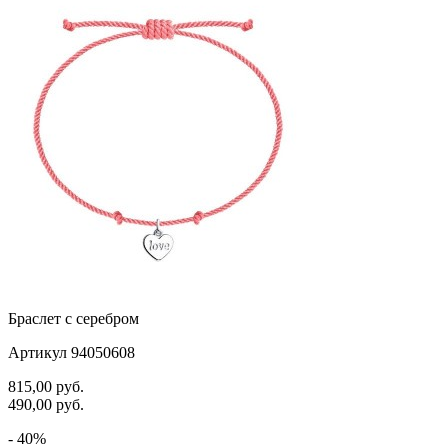
черепаха
25-28
яблочки
25.5
якорь
26
ящерки
26.5
27
28
Браслет с серебром
Артикул 94050608
815,00
руб.
490,00
руб.
- 40%