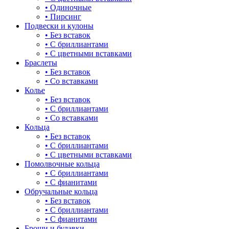
• Одиночные
для мам
• Пирсинг
16.5-19
Подвески и кулоны
драконы и змеи
• Без вставок
16.5-19.5
• С бриллиантами
другие религии
• С цветными вставками
16.5-20
Браслеты
животный мир
• Без вставок
17
• Со вставками
жучки и букашки
Колье
17,5-22
• Без вставок
зайки
• С бриллиантами
17-17.5
• Со вставками
звезды
Кольца
17-18
• Без вставок
знаки зодиака
• С бриллиантами
17-19
• С цветными вставками
капля
Помолвочные кольца
17-19.5
• С бриллиантами
квадрат (куб)
• С фианитами
17-20
Обручальные кольца
клевер
• Без вставок
17-20,5
• С бриллиантами
ключ
• С фианитами
17-21
Броши и булавки