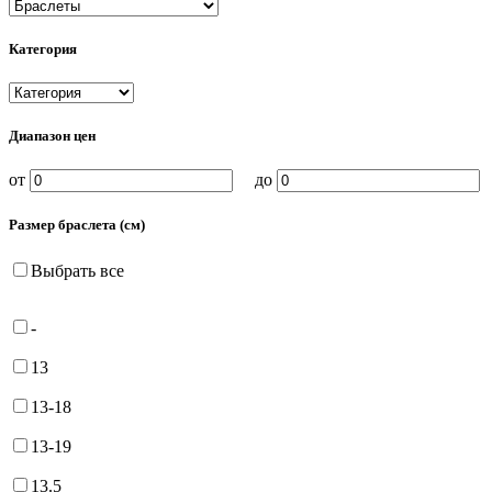
Категория
Диапазон цен
от
до
Размер браслета (см)
Выбрать все
-
13
13-18
13-19
13.5