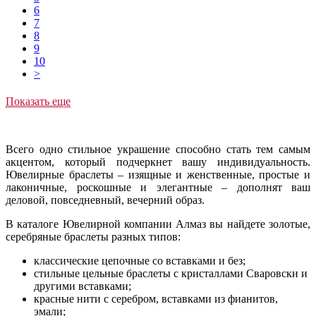
6
7
8
9
10
>
Показать еще
Всего одно стильное украшение способно стать тем самым
акцентом, который подчеркнет вашу индивидуальность.
Ювелирные браслеты – изящные и женственные, простые и
лаконичные, роскошные и элегантные – дополнят ваш
деловой, повседневный, вечерний образ.
В каталоге Ювелирной компании Алмаз вы найдете золотые,
серебряные браслеты разных типов:
классические цепочные со вставками и без;
стильные цельные браслеты с кристаллами Сваровски и
другими вставками;
красные нити с серебром, вставками из фианитов,
эмали;