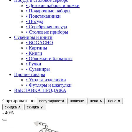
Посуда и столовое серебро
18.5
• Детские наборы и ложки
овал
• Подарочные наборы
18.5-23
• Подстаканники
один камень
• Посуда
19
• Серебряная посуда
пауки
• Столовые приборы
19-20
Сувениры и книги
под гравировку
• BOGACHO
19-21
• Картины
подкова
• Книги
19-22
• Обложки и блокноты
предметы
• Ручки
19.5
• Сувениры
прямоугольник
Прочие товары
20
• Уход за изделиями
птицы
• Футляры и шкатулки
20-21
ВЫСТАВКА-ПРОДАЖА
растительный мир
20-22
Сортировать по:
популярности
новизне
цена
∧
цена
∨
ремни
20.5
скидка
∧
скидка
∨
- 40%
ромб
21
рыбки
21-26