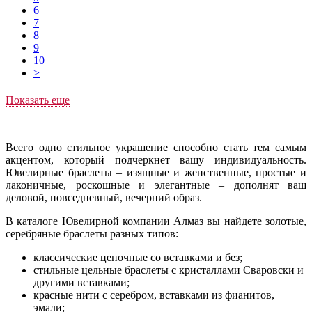
6
7
8
9
10
>
Показать еще
Всего одно стильное украшение способно стать тем самым
акцентом, который подчеркнет вашу индивидуальность.
Ювелирные браслеты – изящные и женственные, простые и
лаконичные, роскошные и элегантные – дополнят ваш
деловой, повседневный, вечерний образ.
В каталоге Ювелирной компании Алмаз вы найдете золотые,
серебряные браслеты разных типов:
классические цепочные со вставками и без;
стильные цельные браслеты с кристаллами Сваровски и
другими вставками;
красные нити с серебром, вставками из фианитов,
эмали;