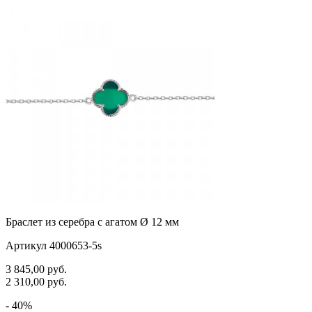
черепаха
25-28
яблочки
25.5
якорь
26
ящерки
26.5
27
28
Браслет из серебра с агатом Ø 12 мм
Артикул 4000653-5s
3 845,00
руб.
2 310,00
руб.
- 40%