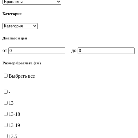
Категория
Диапазон цен
от
до
Размер браслета (см)
Выбрать все
-
13
13-18
13-19
13.5