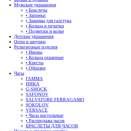
корона
Мужские украшения
17-22
• Браслеты
кошки
• Запонки
17.5
• Зажимы для галстука
крест
• Кольца и печатки
17.5-19
• Подвески и колье
круг (шар)
Детские украшения
17.5-19.5
Цепи и шнурки
крылья и перья
Религиозные изделия
17.5-20
• Иконы
листья
• Кольца охранные
18
• Кресты
ловец снов
• Образки
18-19
Часы
лошадки и единороги
ГАММА
18-19.5
НИКА
лягушки
G-SHOCK
18-20
SAFONOV
медведь
SALVATORE FERRAGAMO
18-21
SOKOLOV
музыка
VERSACE
18-22
• Часы настольные
мышки
• Распродажа часов
18-23
БРАСЛЕТЫ ДЛЯ ЧАСОВ
обереги