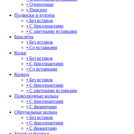
• Одиночные
для мам
• Пирсинг
16.5-19
Подвески и кулоны
драконы и змеи
• Без вставок
16.5-19.5
• С бриллиантами
другие религии
• С цветными вставками
16.5-20
Браслеты
животный мир
• Без вставок
17
• Со вставками
жучки и букашки
Колье
17,5-22
• Без вставок
зайки
• С бриллиантами
17-17.5
• Со вставками
звезды
Кольца
17-18
• Без вставок
знаки зодиака
• С бриллиантами
17-19
• С цветными вставками
капля
Помолвочные кольца
17-19.5
• С бриллиантами
квадрат (куб)
• С фианитами
17-20
Обручальные кольца
клевер
• Без вставок
17-20,5
• С бриллиантами
ключ
• С фианитами
17-21
Броши и булавки