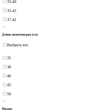
35-40
35-43
37-42
38
Длина цепи/шнурка (см)
38-43
Выбрать все
39
40
35
40-43
38
40-45
40
40-45-50
45
40-85
50
41
55
Иконы
41-44
60