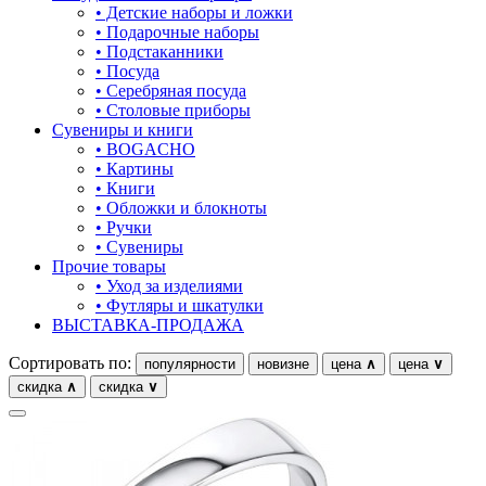
• Детские наборы и ложки
22.5
овал
• Подарочные наборы
• Подстаканники
23
один камень
• Посуда
• Серебряная посуда
23-26
пауки
• Столовые приборы
Сувениры и книги
23.5
под гравировку
• BOGACHO
• Картины
24
подкова
• Книги
• Обложки и блокноты
24.5
предметы
• Ручки
• Сувениры
25
прямоугольник
Прочие товары
• Уход за изделиями
25-26
птицы
• Футляры и шкатулки
ВЫСТАВКА-ПРОДАЖА
25-28
растительный мир
Сортировать по:
популярности
новизне
цена
∧
цена
∨
25.5
ремни
скидка
∧
скидка
∨
26
ромб
26.5
рыбки
27