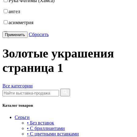
Рука Фатимы (Хамса)
17,5-22
ангел
17-17.5
асимметрия
17-18
бабочка
Сбросить
Применить
17-19
бантик
Золотые украшения
17-19.5
башня
17-20
страница
1
бесконечность
17-20,5
буквы
17-21
Все категории
булавка
17-22
волк
Каталог товаров
17.5
гвоздь
Серьги
17.5-19
деревья
• Без вставок
• С бриллиантами
17.5-19.5
длинные
• С цветными вставками