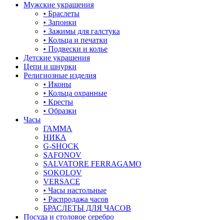
корона
Мужские украшения
• Браслеты
19-22
кошки
• Запонки
• Зажимы для галстука
19.5
крест
• Кольца и печатки
• Подвески и колье
20
круг (шар)
Детские украшения
Цепи и шнурки
20-21
крылья и перья
Религиозные изделия
• Иконы
20-22
листья
• Кольца охранные
• Кресты
20.5
ловец снов
• Образки
Часы
21
лошадки и единороги
ГАММА
НИКА
21-26
лягушки
G-SHOCK
SAFONOV
21.5
медведь
SALVATORE FERRAGAMO
SOKOLOV
22
музыка
VERSACE
• Часы настольные
22-24
мышки
• Распродажа часов
БРАСЛЕТЫ ДЛЯ ЧАСОВ
22-27
обереги
Посуда и столовое серебро