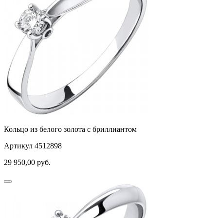
самолёт
28
сердце
слова
слоны
собаки
спичка
стрекозы и мотыльки
треугольник
Кольцо из белого золота с бриллиантом
хвост кита
Артикул 4512898
29 950,00
руб.
цветы
человечки
череп и кости
черепаха