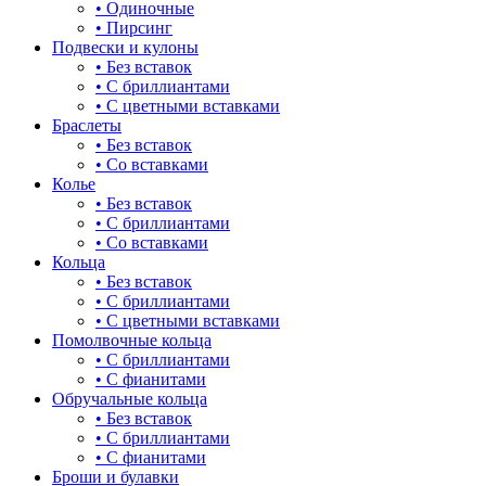
• Одиночные
17.5-20
для мам
• Пирсинг
Подвески и кулоны
18
драконы и змеи
• Без вставок
• С бриллиантами
18-19
другие религии
• С цветными вставками
Браслеты
18-19.5
животный мир
• Без вставок
• Со вставками
18-20
жучки и букашки
Колье
• Без вставок
18-21
зайки
• С бриллиантами
• Со вставками
18-22
звезды
Кольца
• Без вставок
18-23
знаки зодиака
• С бриллиантами
• С цветными вставками
18.5
капля
Помолвочные кольца
• С бриллиантами
18.5-23
квадрат (куб)
• С фианитами
Обручальные кольца
19
клевер
• Без вставок
• С бриллиантами
19-20
ключ
• С фианитами
Броши и булавки
19-21