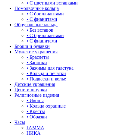
• С цветными вставками
Помолвочные кольца
• С бриллиантами
• С фианитами
Обручальные кольца
• Без вставок
• С бриллиантами
• С фианитами
Броши и булавки
Мужские украшения
• Браслеты
• Запонки
• Зажимы для галстука
• Кольца и печатки
• Подвески и колье
Детские украшения
Цепи и шнурки
Религиозные изделия
• Иконы
• Кольца охранные
• Кресты
• Образки
Часы
ГАММА
НИКА