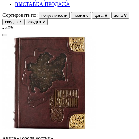
ВЫСТАВКА-ПРОДАЖА
Сортировать по:
популярности
новизне
цена
∧
цена
∨
скидка
∧
скидка
∨
- 40%
Книга «Города России»