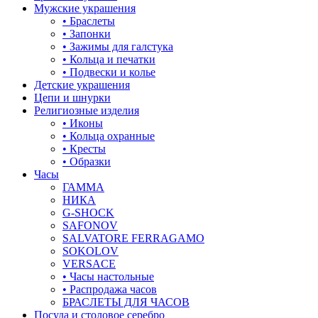
Мужские украшения
• Браслеты
• Запонки
• Зажимы для галстука
• Кольца и печатки
• Подвески и колье
Детские украшения
Цепи и шнурки
Религиозные изделия
• Иконы
• Кольца охранные
• Кресты
• Образки
Часы
ГАММА
НИКА
G-SHOCK
SAFONOV
SALVATORE FERRAGAMO
SOKOLOV
VERSACE
• Часы настольные
• Распродажа часов
БРАСЛЕТЫ ДЛЯ ЧАСОВ
Посуда и столовое серебро