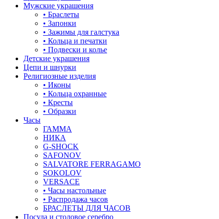
Мужские украшения
• Браслеты
• Запонки
• Зажимы для галстука
• Кольца и печатки
• Подвески и колье
Детские украшения
Цепи и шнурки
Религиозные изделия
• Иконы
• Кольца охранные
• Кресты
• Образки
Часы
ГАММА
НИКА
G-SHOCK
SAFONOV
SALVATORE FERRAGAMO
SOKOLOV
VERSACE
• Часы настольные
• Распродажа часов
БРАСЛЕТЫ ДЛЯ ЧАСОВ
Посуда и столовое серебро