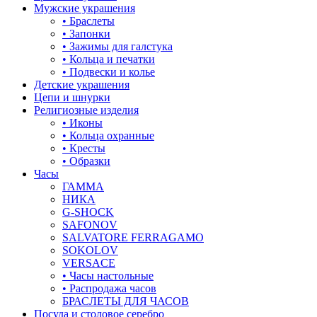
Мужские украшения
• Браслеты
• Запонки
• Зажимы для галстука
• Кольца и печатки
• Подвески и колье
Детские украшения
Цепи и шнурки
Религиозные изделия
• Иконы
• Кольца охранные
• Кресты
• Образки
Часы
ГАММА
НИКА
G-SHOCK
SAFONOV
SALVATORE FERRAGAMO
SOKOLOV
VERSACE
• Часы настольные
• Распродажа часов
БРАСЛЕТЫ ДЛЯ ЧАСОВ
Посуда и столовое серебро