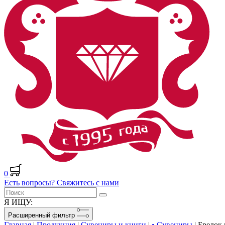
0
Есть вопросы? Свяжитесь с нами
Я ИЩУ:
Расширенный фильтр
Главная
|
Продукция
|
Сувениры и книги
|
• Сувениры
|
Брелок 