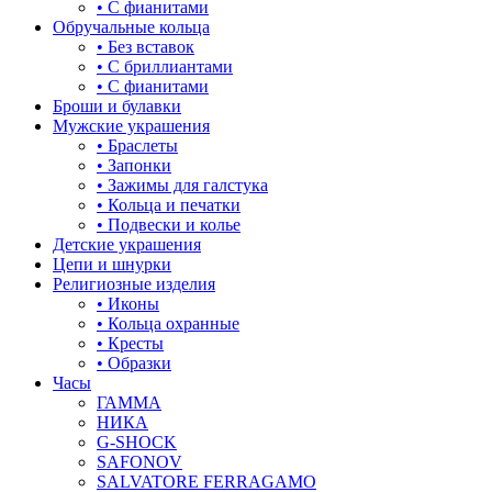
• С фианитами
Обручальные кольца
• Без вставок
• С бриллиантами
• С фианитами
Броши и булавки
Мужские украшения
• Браслеты
• Запонки
• Зажимы для галстука
• Кольца и печатки
• Подвески и колье
Детские украшения
Цепи и шнурки
Религиозные изделия
• Иконы
• Кольца охранные
• Кресты
• Образки
Часы
ГАММА
НИКА
G-SHOCK
SAFONOV
SALVATORE FERRAGAMO