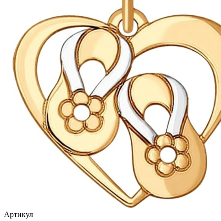
птицы
растительный мир
ремни
ромб
рыбки
самолёт
сердце
слова
слоны
собаки
спичка
стрекозы и мотыльки
Артикул
треугольник