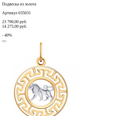
Подвеска из золота
Артикул 035031
23 790,00
руб.
14 275,00
руб.
- 40%