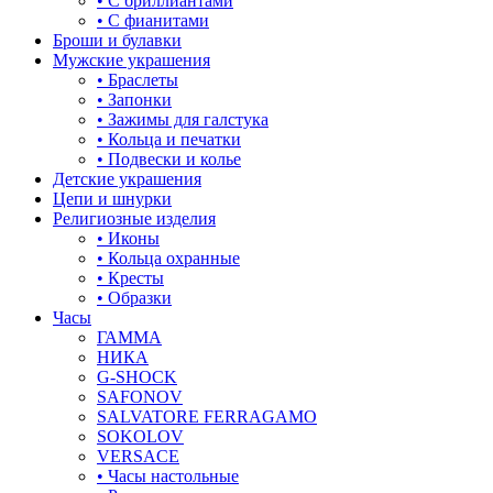
• С бриллиантами
знаки зодиака
• С фианитами
Броши и булавки
капля
Мужские украшения
• Браслеты
квадрат (куб)
• Запонки
• Зажимы для галстука
клевер
• Кольца и печатки
• Подвески и колье
ключ
Детские украшения
Цепи и шнурки
корона
Религиозные изделия
• Иконы
кошки
• Кольца охранные
• Кресты
крест
• Образки
Часы
круг (шар)
ГАММА
НИКА
крылья и перья
G-SHOCK
SAFONOV
листья
SALVATORE FERRAGAMO
SOKOLOV
ловец снов
VERSACE
• Часы настольные
лошадки и единороги