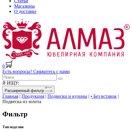
Статьи
Магазины
О доставке
0
Есть вопросы? Свяжитесь с нами
Я ИЩУ:
Расширенный фильтр
Главная
|
Продукция
|
Подвески и кулоны
|
• Без вставок
|
Подвеска из золота
Фильтр
Тип изделия