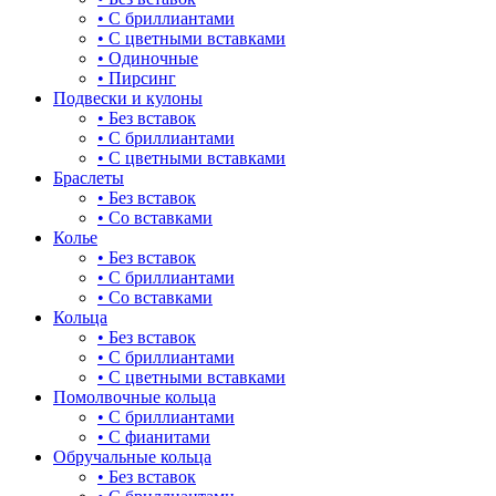
• С бриллиантами
булавка
• С цветными вставками
• Одиночные
волк
• Пирсинг
Подвески и кулоны
гвоздь
• Без вставок
• С бриллиантами
деревья
• С цветными вставками
Браслеты
длинные
• Без вставок
• Со вставками
для мам
Колье
• Без вставок
драконы и змеи
• С бриллиантами
• Со вставками
другие религии
Кольца
• Без вставок
животный мир
• С бриллиантами
• С цветными вставками
жучки и букашки
Помолвочные кольца
• С бриллиантами
зайки
• С фианитами
Обручальные кольца
звезды
• Без вставок