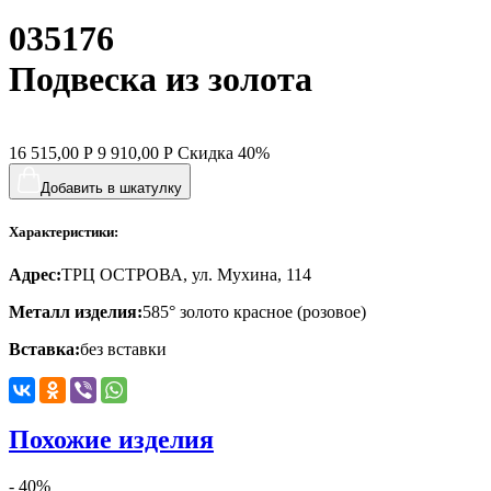
035176
хвост кита
цветы
Подвеска из золота
человечки
череп и кости
16 515,00
Р
9 910,00
Р
Скидка
40%
черепаха
Добавить в шкатулку
яблочки
Характеристики:
якорь
Адрес:
ТРЦ ОСТРОВА, ул. Мухина, 114
ящерки
Металл изделия:
585° золото красное (розовое)
Вставка:
без вставки
Похожие изделия
- 40%