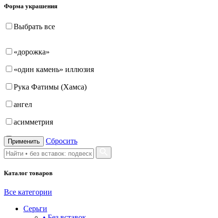
Форма украшения
Выбрать все
«дорожка»
«один камень» иллюзия
Рука Фатимы (Хамса)
ангел
асимметрия
бабочка
Сбросить
Применить
бантик
Каталог товаров
башня
бесконечность
Все категории
Серьги
буквы
• Без вставок