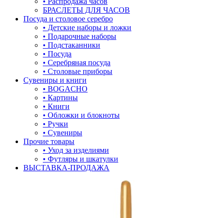
• Распродажа часов
БРАСЛЕТЫ ДЛЯ ЧАСОВ
лягушки
Посуда и столовое серебро
• Детские наборы и ложки
медведь
• Подарочные наборы
• Подстаканники
музыка
• Посуда
• Серебряная посуда
мышки
• Столовые приборы
Сувениры и книги
обереги
• BOGACHO
• Картины
овал
• Книги
• Обложки и блокноты
один камень
• Ручки
• Сувениры
пауки
Прочие товары
• Уход за изделиями
под гравировку
• Футляры и шкатулки
ВЫСТАВКА-ПРОДАЖА
подкова
предметы
прямоугольник