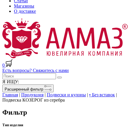
Статьи
Магазины
О доставке
0
Есть вопросы? Свяжитесь с нами
Я ИЩУ:
Расширенный фильтр
Главная
|
Продукция
|
Подвески и кулоны
|
• Без вставок
|
Подвеска КОЗЕРОГ из серебра
Фильтр
Тип изделия