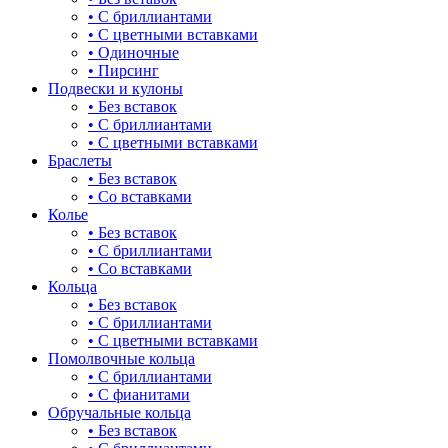
• С бриллиантами
булавка
• С цветными вставками
• Одиночные
волк
• Пирсинг
Подвески и кулоны
гвоздь
• Без вставок
• С бриллиантами
деревья
• С цветными вставками
Браслеты
длинные
• Без вставок
• Со вставками
для мам
Колье
• Без вставок
драконы и змеи
• С бриллиантами
• Со вставками
другие религии
Кольца
• Без вставок
животный мир
• С бриллиантами
• С цветными вставками
жучки и букашки
Помолвочные кольца
• С бриллиантами
зайки
• С фианитами
Обручальные кольца
звезды
• Без вставок