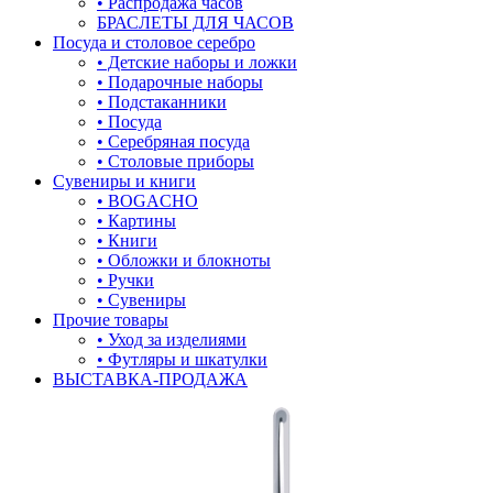
• Распродажа часов
БРАСЛЕТЫ ДЛЯ ЧАСОВ
лягушки
Посуда и столовое серебро
• Детские наборы и ложки
медведь
• Подарочные наборы
• Подстаканники
музыка
• Посуда
• Серебряная посуда
мышки
• Столовые приборы
Сувениры и книги
обереги
• BOGACHO
• Картины
овал
• Книги
• Обложки и блокноты
один камень
• Ручки
• Сувениры
пауки
Прочие товары
• Уход за изделиями
под гравировку
• Футляры и шкатулки
ВЫСТАВКА-ПРОДАЖА
подкова
предметы
прямоугольник