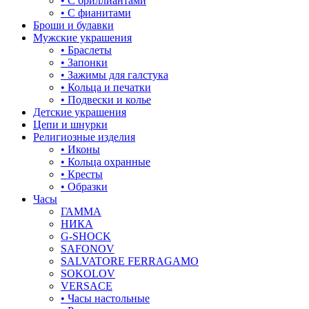
• С бриллиантами
знаки зодиака
• С фианитами
Броши и булавки
капля
Мужские украшения
• Браслеты
квадрат (куб)
• Запонки
• Зажимы для галстука
клевер
• Кольца и печатки
• Подвески и колье
ключ
Детские украшения
Цепи и шнурки
корона
Религиозные изделия
• Иконы
кошки
• Кольца охранные
• Кресты
крест
• Образки
Часы
круг (шар)
ГАММА
НИКА
крылья и перья
G-SHOCK
SAFONOV
листья
SALVATORE FERRAGAMO
SOKOLOV
ловец снов
VERSACE
• Часы настольные
лошадки и единороги