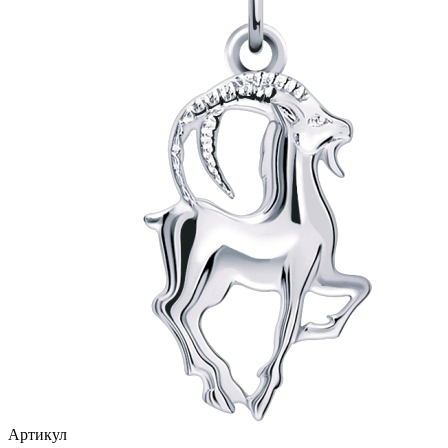
птицы
растительный мир
ремни
ромб
рыбки
самолёт
сердце
слова
слоны
собаки
спичка
стрекозы и мотыльки
Артикул
треугольник