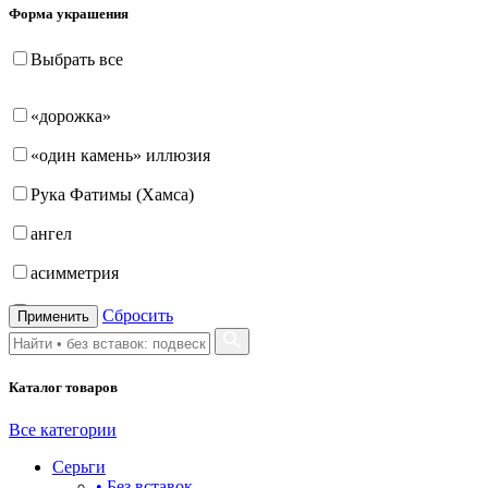
Форма украшения
Выбрать все
«дорожка»
«один камень» иллюзия
Рука Фатимы (Хамса)
ангел
асимметрия
бабочка
Сбросить
Применить
бантик
Каталог товаров
башня
бесконечность
Все категории
Серьги
буквы
• Без вставок