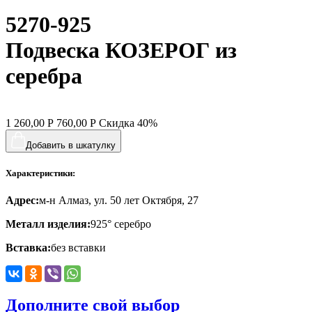
5270-925
хвост кита
цветы
Подвеска КОЗЕРОГ из
человечки
серебра
череп и кости
черепаха
1 260,00
Р
760,00
Р
Скидка
40%
яблочки
Добавить в шкатулку
якорь
Характеристики:
ящерки
Адрес:
м-н Алмаз, ул. 50 лет Октября, 27
Металл изделия:
925° серебро
Вставка:
без вставки
Дополните свой выбор