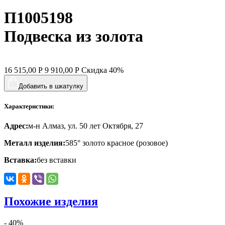
П1005198
хвост кита
цветы
Подвеска из золота
человечки
череп и кости
16 515,00
Р
9 910,00
Р
Скидка
40%
черепаха
Добавить в шкатулку
яблочки
Характеристики:
якорь
Адрес:
м-н Алмаз, ул. 50 лет Октября, 27
ящерки
Металл изделия:
585° золото красное (розовое)
Вставка:
без вставки
Похожие изделия
- 40%