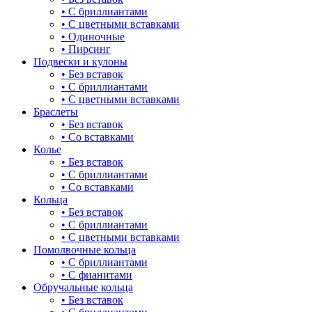
• С бриллиантами
булавка
• С цветными вставками
• Одиночные
волк
• Пирсинг
Подвески и кулоны
гвоздь
• Без вставок
• С бриллиантами
деревья
• С цветными вставками
Браслеты
длинные
• Без вставок
• Со вставками
для мам
Колье
• Без вставок
драконы и змеи
• С бриллиантами
• Со вставками
другие религии
Кольца
• Без вставок
животный мир
• С бриллиантами
• С цветными вставками
жучки и букашки
Помолвочные кольца
• С бриллиантами
зайки
• С фианитами
Обручальные кольца
звезды
• Без вставок