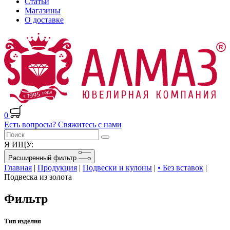
Статьи
Магазины
О доставке
0
Есть вопросы? Свяжитесь с нами
Я ИЩУ:
Расширенный фильтр
Главная
|
Продукция
|
Подвески и кулоны
|
• Без вставок
|
Подвеска из золота
Фильтр
Тип изделия