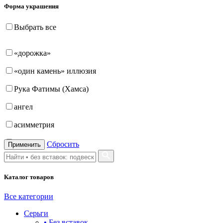
Форма украшения
Выбрать все
«дорожка»
«один камень» иллюзия
Рука Фатимы (Хамса)
ангел
асимметрия
бабочка
Сбросить
Применить
бантик
Каталог товаров
башня
бесконечность
Все категории
Серьги
буквы
• Без вставок