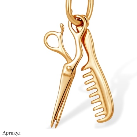
птицы
растительный мир
ремни
ромб
рыбки
самолёт
сердце
слова
слоны
собаки
спичка
стрекозы и мотыльки
Артикул
треугольник