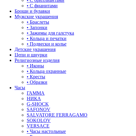
• С бриллиантами
знаки зодиака
• С фианитами
Броши и булавки
капля
Мужские украшения
• Браслеты
квадрат (куб)
• Запонки
• Зажимы для галстука
клевер
• Кольца и печатки
• Подвески и колье
ключ
Детские украшения
Цепи и шнурки
корона
Религиозные изделия
• Иконы
кошки
• Кольца охранные
• Кресты
крест
• Образки
Часы
круг (шар)
ГАММА
НИКА
крылья и перья
G-SHOCK
SAFONOV
листья
SALVATORE FERRAGAMO
SOKOLOV
ловец снов
VERSACE
• Часы настольные
лошадки и единороги