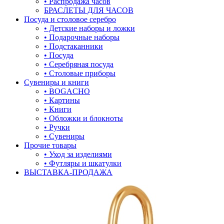
• Распродажа часов
БРАСЛЕТЫ ДЛЯ ЧАСОВ
лягушки
Посуда и столовое серебро
• Детские наборы и ложки
медведь
• Подарочные наборы
• Подстаканники
музыка
• Посуда
• Серебряная посуда
мышки
• Столовые приборы
Сувениры и книги
обереги
• BOGACHO
• Картины
овал
• Книги
• Обложки и блокноты
один камень
• Ручки
• Сувениры
пауки
Прочие товары
• Уход за изделиями
под гравировку
• Футляры и шкатулки
ВЫСТАВКА-ПРОДАЖА
подкова
предметы
прямоугольник