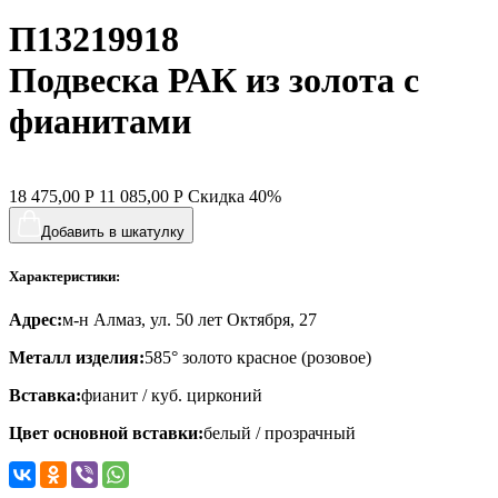
П13219918
хвост кита
цветы
Подвеска РАК из золота с
человечки
фианитами
череп и кости
черепаха
18 475,00
Р
11 085,00
Р
Скидка
40%
яблочки
Добавить в шкатулку
якорь
Характеристики:
ящерки
Адрес:
м-н Алмаз, ул. 50 лет Октября, 27
Металл изделия:
585° золото красное (розовое)
Вставка:
фианит / куб. цирконий
Цвет основной вставки:
белый / прозрачный