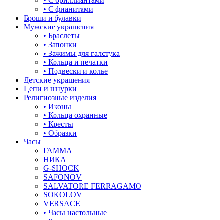
• С бриллиантами
знаки зодиака
• С фианитами
Броши и булавки
капля
Мужские украшения
• Браслеты
квадрат (куб)
• Запонки
• Зажимы для галстука
клевер
• Кольца и печатки
• Подвески и колье
ключ
Детские украшения
Цепи и шнурки
корона
Религиозные изделия
• Иконы
кошки
• Кольца охранные
• Кресты
крест
• Образки
Часы
круг (шар)
ГАММА
НИКА
крылья и перья
G-SHOCK
SAFONOV
листья
SALVATORE FERRAGAMO
SOKOLOV
ловец снов
VERSACE
• Часы настольные
лошадки и единороги