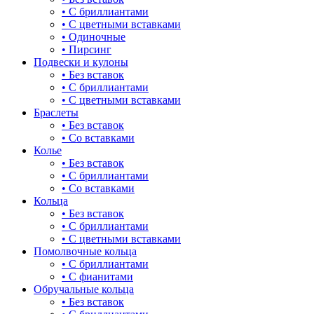
• С бриллиантами
булавка
• С цветными вставками
• Одиночные
волк
• Пирсинг
Подвески и кулоны
гвоздь
• Без вставок
• С бриллиантами
деревья
• С цветными вставками
Браслеты
длинные
• Без вставок
• Со вставками
для мам
Колье
• Без вставок
драконы и змеи
• С бриллиантами
• Со вставками
другие религии
Кольца
• Без вставок
животный мир
• С бриллиантами
• С цветными вставками
жучки и букашки
Помолвочные кольца
• С бриллиантами
зайки
• С фианитами
Обручальные кольца
звезды
• Без вставок