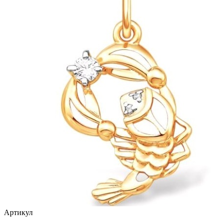
птицы
растительный мир
ремни
ромб
рыбки
самолёт
сердце
слова
слоны
собаки
спичка
стрекозы и мотыльки
Артикул
треугольник