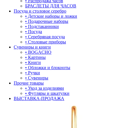
• Распродажа часов
БРАСЛЕТЫ ДЛЯ ЧАСОВ
лягушки
Посуда и столовое серебро
• Детские наборы и ложки
медведь
• Подарочные наборы
• Подстаканники
музыка
• Посуда
• Серебряная посуда
мышки
• Столовые приборы
Сувениры и книги
обереги
• BOGACHO
• Картины
овал
• Книги
• Обложки и блокноты
один камень
• Ручки
• Сувениры
пауки
Прочие товары
• Уход за изделиями
под гравировку
• Футляры и шкатулки
ВЫСТАВКА-ПРОДАЖА
подкова
предметы
прямоугольник