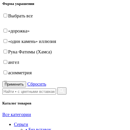
Форма украшения
Выбрать все
«дорожка»
«один камень» иллюзия
Рука Фатимы (Хамса)
ангел
асимметрия
бабочка
Сбросить
Применить
бантик
Каталог товаров
башня
бесконечность
Все категории
Серьги
буквы
• Без вставок