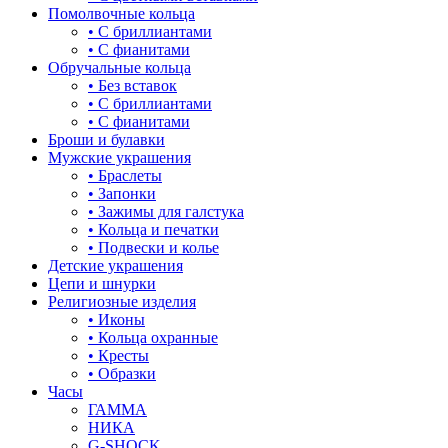
Помолвочные кольца
• С бриллиантами
зайки
• С фианитами
Обручальные кольца
звезды
• Без вставок
• С бриллиантами
знаки зодиака
• С фианитами
Броши и булавки
капля
Мужские украшения
• Браслеты
квадрат (куб)
• Запонки
• Зажимы для галстука
клевер
• Кольца и печатки
• Подвески и колье
ключ
Детские украшения
Цепи и шнурки
корона
Религиозные изделия
• Иконы
кошки
• Кольца охранные
• Кресты
крест
• Образки
Часы
круг (шар)
ГАММА
НИКА
крылья и перья
G-SHOCK