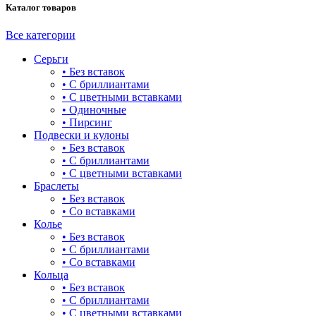
Каталог товаров
башня
бесконечность
Все категории
Серьги
буквы
• Без вставок
• С бриллиантами
булавка
• С цветными вставками
• Одиночные
волк
• Пирсинг
Подвески и кулоны
гвоздь
• Без вставок
• С бриллиантами
деревья
• С цветными вставками
Браслеты
длинные
• Без вставок
• Со вставками
для мам
Колье
• Без вставок
драконы и змеи
• С бриллиантами
• Со вставками
другие религии
Кольца
• Без вставок
животный мир
• С бриллиантами
• С цветными вставками
жучки и букашки