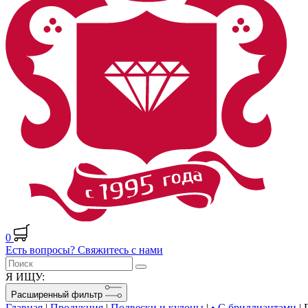
0
Есть вопросы? Свяжитесь с нами
Я ИЩУ:
Расширенный фильтр
Главная
|
Продукция
|
Подвески и кулоны
|
• С бриллиантами
|