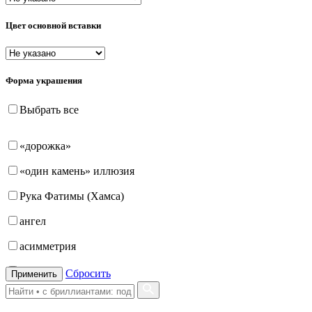
Цвет основной вставки
Форма украшения
Выбрать все
«дорожка»
«один камень» иллюзия
Рука Фатимы (Хамса)
ангел
асимметрия
бабочка
Сбросить
Применить
бантик