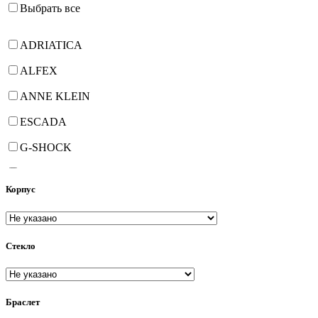
Выбрать все
ADRIATICA
ALFEX
ANNE KLEIN
ESCADA
G-SHOCK
GEORGE KINI
Корпус
HANOWA
JOWISSA
Стекло
PHILIP WATCH
PHILIPPE de CHERON
PIERRE LANNIER
Браслет