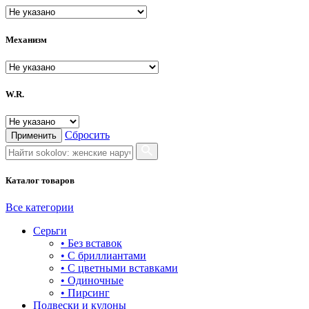
PIERRE RICAUD
ROAMER
Механизм
RODANIA
SAFONOV
W.R.
SALVATORE FERRAGAMO
SKAGEN
Сбросить
Применить
SOKOLOV
Каталог товаров
VERSACE
VERSUS versace
Все категории
Серьги
Гамма
• Без вставок
• С бриллиантами
НИКА
• С цветными вставками
• Одиночные
• Пирсинг
Подвески и кулоны