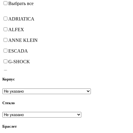
Выбрать все
ADRIATICA
ALFEX
ANNE KLEIN
ESCADA
G-SHOCK
GEORGE KINI
Корпус
HANOWA
JOWISSA
Стекло
PHILIP WATCH
PHILIPPE de CHERON
PIERRE LANNIER
Браслет