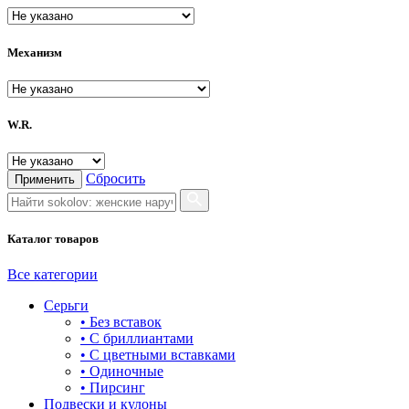
PIERRE RICAUD
ROAMER
Механизм
RODANIA
SAFONOV
W.R.
SALVATORE FERRAGAMO
SKAGEN
Сбросить
Применить
SOKOLOV
Каталог товаров
VERSACE
VERSUS versace
Все категории
Серьги
Гамма
• Без вставок
• С бриллиантами
НИКА
• С цветными вставками
• Одиночные
• Пирсинг
Подвески и кулоны