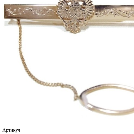
птицы
растительный мир
ремни
ромб
рыбки
самолёт
сердце
слова
слоны
собаки
спичка
стрекозы и мотыльки
Артикул
треугольник