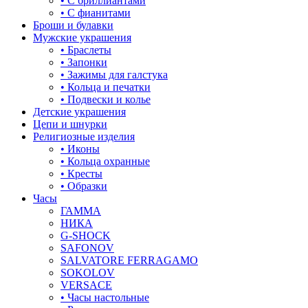
• С бриллиантами
знаки зодиака
• С фианитами
Броши и булавки
капля
Мужские украшения
• Браслеты
квадрат (куб)
• Запонки
• Зажимы для галстука
клевер
• Кольца и печатки
• Подвески и колье
ключ
Детские украшения
Цепи и шнурки
корона
Религиозные изделия
• Иконы
кошки
• Кольца охранные
• Кресты
крест
• Образки
Часы
круг (шар)
ГАММА
НИКА
крылья и перья
G-SHOCK
SAFONOV
листья
SALVATORE FERRAGAMO
SOKOLOV
ловец снов
VERSACE
• Часы настольные
лошадки и единороги