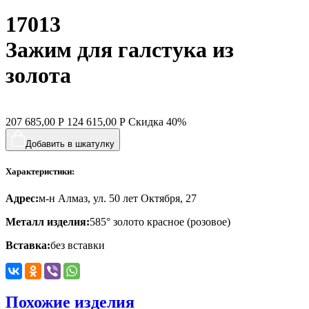
17013
хвост кита
цветы
Зажим для галстука из
человечки
золота
череп и кости
черепаха
207 685,00
Р
124 615,00
Р
Скидка
40%
яблочки
Добавить в шкатулку
якорь
Характеристики:
ящерки
Адрес:
м-н Алмаз, ул. 50 лет Октября, 27
Металл изделия:
585° золото красное (розовое)
Вставка:
без вставки
Похожие изделия