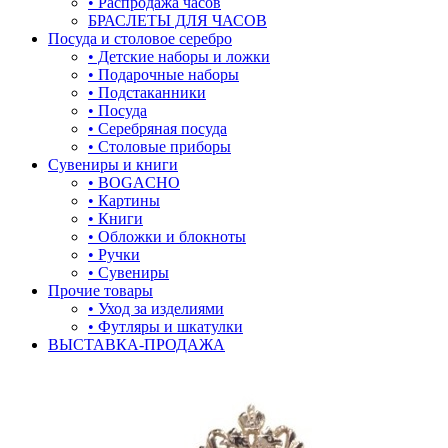
• Распродажа часов
БРАСЛЕТЫ ДЛЯ ЧАСОВ
лягушки
Посуда и столовое серебро
• Детские наборы и ложки
медведь
• Подарочные наборы
• Подстаканники
музыка
• Посуда
• Серебряная посуда
мышки
• Столовые приборы
Сувениры и книги
обереги
• BOGACHO
• Картины
овал
• Книги
• Обложки и блокноты
один камень
• Ручки
• Сувениры
пауки
Прочие товары
• Уход за изделиями
под гравировку
• Футляры и шкатулки
ВЫСТАВКА-ПРОДАЖА
подкова
предметы
прямоугольник