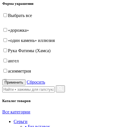
Форма украшения
Выбрать все
«дорожка»
«один камень» иллюзия
Рука Фатимы (Хамса)
ангел
асимметрия
бабочка
Сбросить
Применить
бантик
Каталог товаров
башня
бесконечность
Все категории
Серьги
буквы
• Без вставок