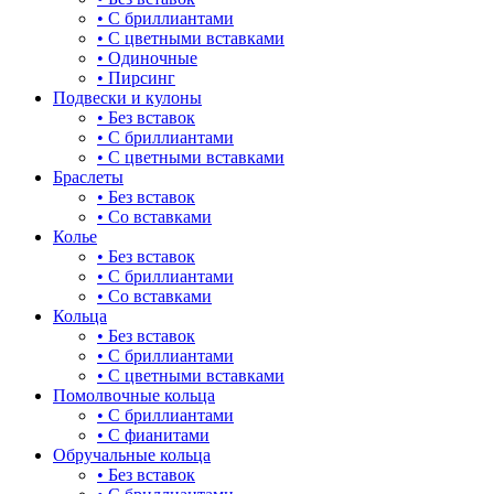
• С бриллиантами
булавка
• С цветными вставками
• Одиночные
волк
• Пирсинг
Подвески и кулоны
гвоздь
• Без вставок
• С бриллиантами
деревья
• С цветными вставками
Браслеты
длинные
• Без вставок
• Со вставками
для мам
Колье
• Без вставок
драконы и змеи
• С бриллиантами
• Со вставками
другие религии
Кольца
• Без вставок
животный мир
• С бриллиантами
• С цветными вставками
жучки и букашки
Помолвочные кольца
• С бриллиантами
зайки
• С фианитами
Обручальные кольца
звезды
• Без вставок