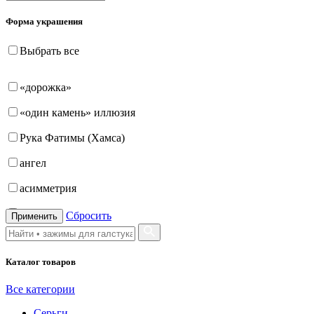
Форма украшения
Выбрать все
«дорожка»
«один камень» иллюзия
Рука Фатимы (Хамса)
ангел
асимметрия
бабочка
Сбросить
Применить
бантик
Каталог товаров
башня
бесконечность
Все категории
Серьги