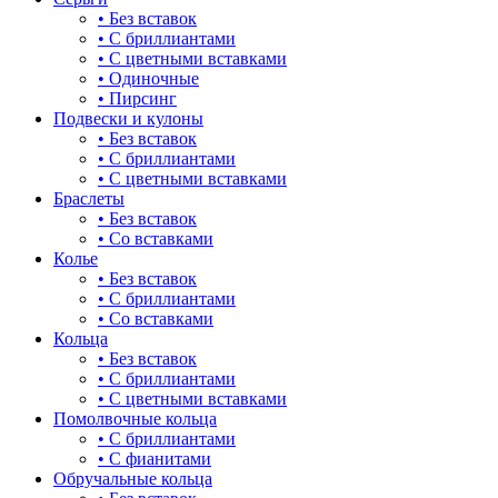
буквы
• Без вставок
• С бриллиантами
булавка
• С цветными вставками
• Одиночные
волк
• Пирсинг
Подвески и кулоны
гвоздь
• Без вставок
• С бриллиантами
деревья
• С цветными вставками
Браслеты
длинные
• Без вставок
• Со вставками
для мам
Колье
• Без вставок
драконы и змеи
• С бриллиантами
• Со вставками
другие религии
Кольца
• Без вставок
животный мир
• С бриллиантами
• С цветными вставками
жучки и букашки
Помолвочные кольца
• С бриллиантами
зайки
• С фианитами
Обручальные кольца
звезды