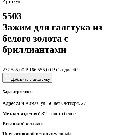
Артикул
треугольник
5503
хвост кита
цветы
Зажим для галстука из
человечки
белого золота с
череп и кости
бриллиантами
черепаха
яблочки
277 585,00
Р
166 555,00
Р
Скидка
40%
якорь
Добавить в шкатулку
ящерки
Характеристики:
Адрес:
м-н Алмаз, ул. 50 лет Октября, 27
Металл изделия:
585° золото белое
Вставка:
бриллиант
Цвет основной вставки:
черный