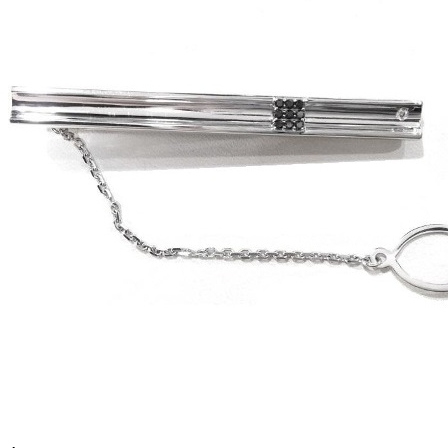
птицы
растительный мир
ремни
ромб
рыбки
самолёт
сердце
слова
слоны
собаки
спичка
стрекозы и мотыльки