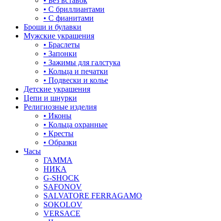
• Без вставок
• С бриллиантами
знаки зодиака
• С фианитами
Броши и булавки
капля
Мужские украшения
• Браслеты
квадрат (куб)
• Запонки
• Зажимы для галстука
клевер
• Кольца и печатки
• Подвески и колье
ключ
Детские украшения
Цепи и шнурки
корона
Религиозные изделия
• Иконы
кошки
• Кольца охранные
• Кресты
крест
• Образки
Часы
круг (шар)
ГАММА
НИКА
крылья и перья
G-SHOCK
SAFONOV
листья
SALVATORE FERRAGAMO
SOKOLOV
ловец снов
VERSACE