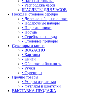
• Часы настольные
лошадки и единороги
• Распродажа часов
БРАСЛЕТЫ ДЛЯ ЧАСОВ
лягушки
Посуда и столовое серебро
• Детские наборы и ложки
медведь
• Подарочные наборы
• Подстаканники
музыка
• Посуда
• Серебряная посуда
мышки
• Столовые приборы
Сувениры и книги
обереги
• BOGACHO
• Картины
овал
• Книги
• Обложки и блокноты
один камень
• Ручки
• Сувениры
пауки
Прочие товары
• Уход за изделиями
под гравировку
• Футляры и шкатулки
ВЫСТАВКА-ПРОДАЖА
подкова
предметы
прямоугольник