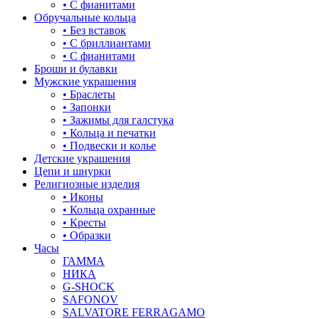
• С фианитами
Обручальные кольца
• Без вставок
• С бриллиантами
• С фианитами
Броши и булавки
Мужские украшения
• Браслеты
• Запонки
• Зажимы для галстука
• Кольца и печатки
• Подвески и колье
Детские украшения
Цепи и шнурки
Религиозные изделия
• Иконы
• Кольца охранные
• Кресты
• Образки
Часы
ГАММА
НИКА
G-SHOCK
SAFONOV
SALVATORE FERRAGAMO