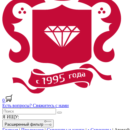
0
Есть вопросы? Свяжитесь с нами
Я ИЩУ:
Расширенный фильтр
Главная
|
Продукция
|
Сувениры и книги
|
• Сувениры
|
Атомайз