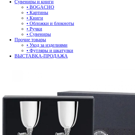
Сувениры и книги
• BOGACHO
• Картины
• Книги
• Обложки и блокноты
• Ручки
• Сувениры
Прочие товары
• Уход за изделиями
• Футляры и шкатулки
ВЫСТАВКА-ПРОДАЖА