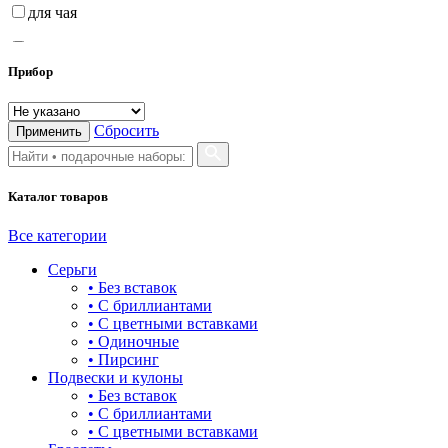
для чая
лафитники
Прибор
рюмки
стаканы
Сбросить
Применить
стопки
чарки
Каталог товаров
Все категории
Серьги
• Без вставок
• С бриллиантами
• С цветными вставками
• Одиночные
• Пирсинг
Подвески и кулоны
• Без вставок
• С бриллиантами
• С цветными вставками