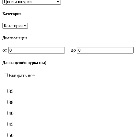
Категория
Диапазон цен
от
до
Длина цепи/шнурка (см)
Выбрать все
35
38
40
45
50