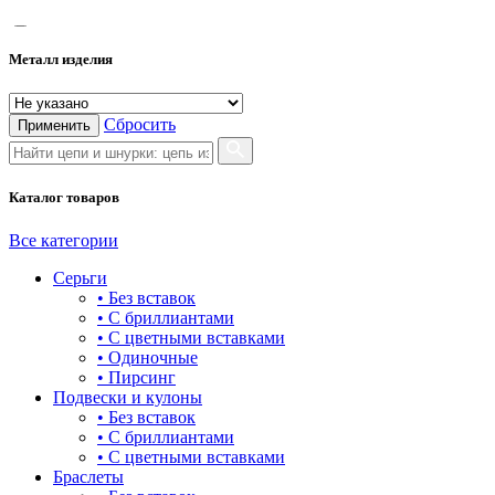
55
Металл изделия
60
65
Сбросить
Применить
70
75
Каталог товаров
Все категории
Серьги
• Без вставок
• С бриллиантами
• С цветными вставками
• Одиночные
• Пирсинг
Подвески и кулоны
• Без вставок
• С бриллиантами
• С цветными вставками
Браслеты