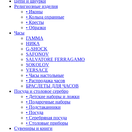
Цепи и шнурки
Религиозные изделия
• Иконы
• Кольца охранные
• Кресты
• Образки
Часы
ГАММА
НИКА
G-SHOCK
SAFONOV
SALVATORE FERRAGAMO
SOKOLOV
VERSACE
• Часы настольные
• Распродажа часов
БРАСЛЕТЫ ДЛЯ ЧАСОВ
Посуда и столовое серебро
• Детские наборы и ложки
• Подарочные наборы
• Подстаканники
• Посуда
• Серебряная посуда
• Столовые приборы
Сувениры и книги