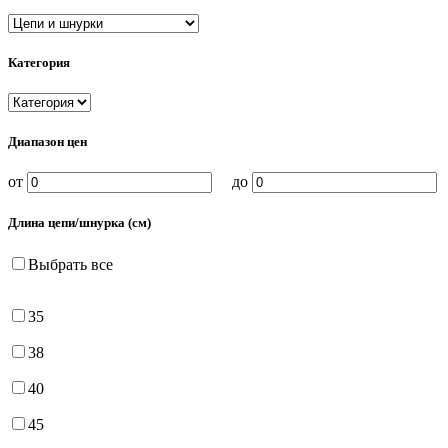
Категория
Диапазон цен
от
до
Длина цепи/шнурка (см)
Выбрать все
35
38
40
45