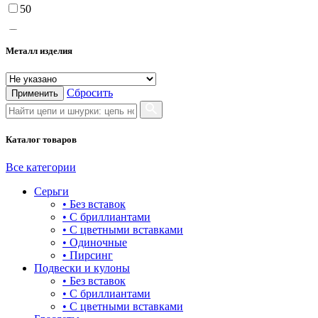
50
55
Металл изделия
60
65
Сбросить
Применить
70
75
Каталог товаров
Все категории
Серьги
• Без вставок
• С бриллиантами
• С цветными вставками
• Одиночные
• Пирсинг
Подвески и кулоны
• Без вставок
• С бриллиантами
• С цветными вставками