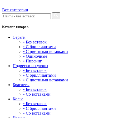
булавка
волк
Все категории
гвоздь
Каталог товаров
деревья
Серьги
длинные
• Без вставок
• С бриллиантами
для мам
• С цветными вставками
• Одиночные
драконы и змеи
• Пирсинг
Подвески и кулоны
другие религии
• Без вставок
• С бриллиантами
животный мир
• С цветными вставками
Браслеты
жучки и букашки
• Без вставок
• Со вставками
зайки
Колье
• Без вставок
звезды
• С бриллиантами
• Со вставками
знаки зодиака
Кольца