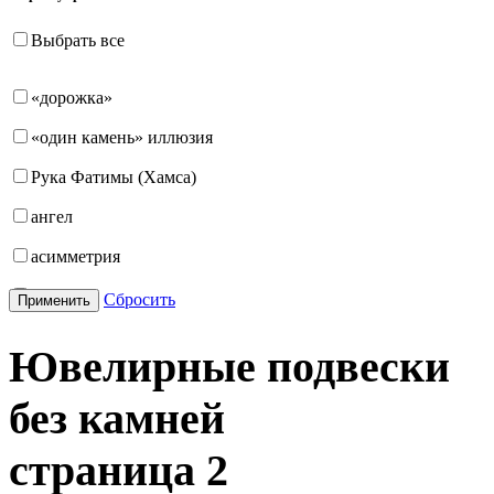
Выбрать все
«дорожка»
«один камень» иллюзия
Рука Фатимы (Хамса)
ангел
асимметрия
бабочка
Сбросить
Применить
бантик
Ювелирные подвески
башня
без камней
бесконечность
буквы
страница
2