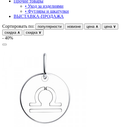
Прочие товары
• Уход за изделиями
растительный мир
• Футляры и шкатулки
ВЫСТАВКА-ПРОДАЖА
ремни
Сортировать по:
популярности
новизне
цена
∧
цена
∨
ромб
скидка
∧
скидка
∨
рыбки
- 40%
самолёт
сердце
слова
слоны
собаки
спичка
стрекозы и мотыльки
треугольник