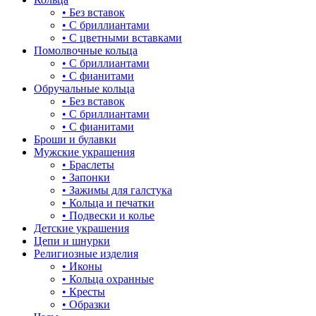
• Без вставок
капля
• С бриллиантами
• С цветными вставками
квадрат (куб)
Помолвочные кольца
• С бриллиантами
клевер
• С фианитами
Обручальные кольца
ключ
• Без вставок
• С бриллиантами
корона
• С фианитами
Броши и булавки
кошки
Мужские украшения
• Браслеты
крест
• Запонки
• Зажимы для галстука
круг (шар)
• Кольца и печатки
• Подвески и колье
крылья и перья
Детские украшения
Цепи и шнурки
листья
Религиозные изделия
• Иконы
ловец снов
• Кольца охранные
• Кресты
лошадки и единороги
• Образки