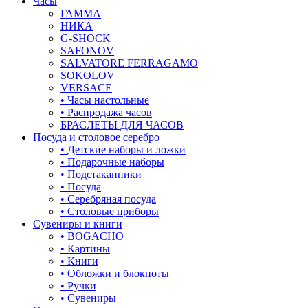
Часы
лягушки
ГАММА
НИКА
медведь
G-SHOCK
SAFONOV
музыка
SALVATORE FERRAGAMO
SOKOLOV
мышки
VERSACE
• Часы настольные
обереги
• Распродажа часов
БРАСЛЕТЫ ДЛЯ ЧАСОВ
овал
Посуда и столовое серебро
• Детские наборы и ложки
один камень
• Подарочные наборы
• Подстаканники
пауки
• Посуда
• Серебряная посуда
под гравировку
• Столовые приборы
Сувениры и книги
подкова
• BOGACHO
• Картины
предметы
• Книги
• Обложки и блокноты
прямоугольник
• Ручки
• Сувениры
птицы