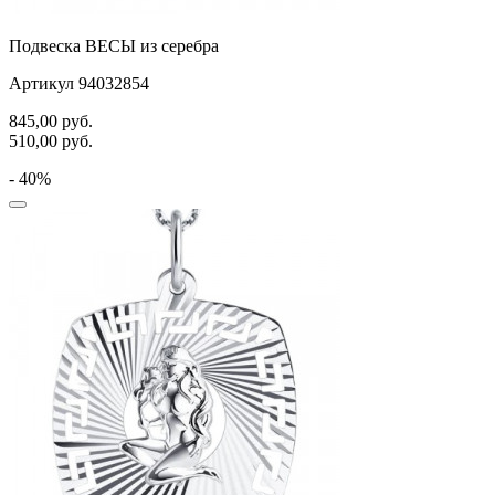
хвост кита
Подвеска ВЕСЫ из серебра
цветы
Артикул 94032854
человечки
845,00
руб.
череп и кости
510,00
руб.
черепаха
- 40%
яблочки
якорь
ящерки