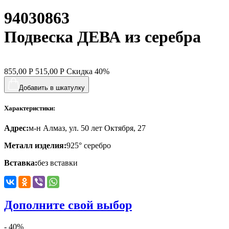
94030863
хвост кита
цветы
Подвеска ДЕВА из серебра
человечки
череп и кости
855,00
Р
515,00
Р
Скидка
40%
черепаха
Добавить в шкатулку
яблочки
Характеристики:
якорь
Адрес:
м-н Алмаз, ул. 50 лет Октября, 27
ящерки
Металл изделия:
925° серебро
Вставка:
без вставки
Дополните свой выбор
- 40%