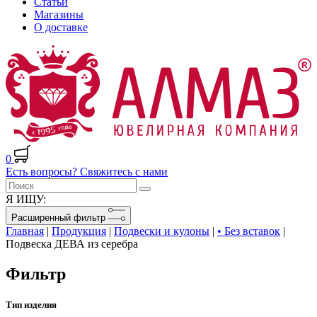
Статьи
Магазины
О доставке
0
Есть вопросы? Свяжитесь с нами
Я ИЩУ:
Расширенный фильтр
Главная
|
Продукция
|
Подвески и кулоны
|
• Без вставок
|
Подвеска ДЕВА из серебра
Фильтр
Тип изделия