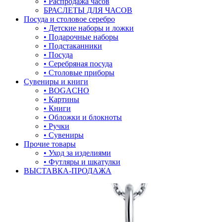
• Распродажа часов
БРАСЛЕТЫ ДЛЯ ЧАСОВ
лягушки
Посуда и столовое серебро
• Детские наборы и ложки
медведь
• Подарочные наборы
• Подстаканники
музыка
• Посуда
• Серебряная посуда
мышки
• Столовые приборы
Сувениры и книги
обереги
• BOGACHO
• Картины
овал
• Книги
• Обложки и блокноты
один камень
• Ручки
• Сувениры
пауки
Прочие товары
• Уход за изделиями
под гравировку
• Футляры и шкатулки
ВЫСТАВКА-ПРОДАЖА
подкова
предметы
прямоугольник