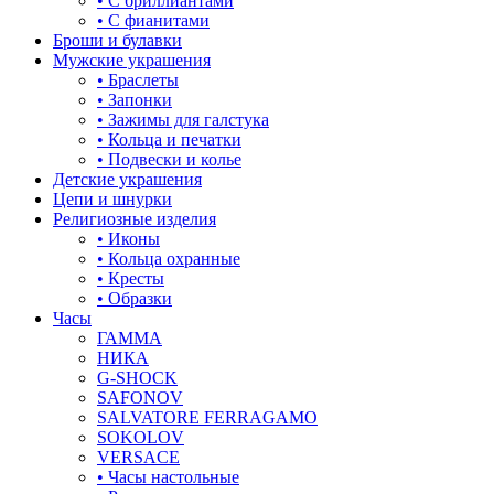
• С бриллиантами
знаки зодиака
• С фианитами
Броши и булавки
капля
Мужские украшения
• Браслеты
квадрат (куб)
• Запонки
• Зажимы для галстука
клевер
• Кольца и печатки
• Подвески и колье
ключ
Детские украшения
Цепи и шнурки
корона
Религиозные изделия
• Иконы
кошки
• Кольца охранные
• Кресты
крест
• Образки
Часы
круг (шар)
ГАММА
НИКА
крылья и перья
G-SHOCK
SAFONOV
листья
SALVATORE FERRAGAMO
SOKOLOV
ловец снов
VERSACE
• Часы настольные
лошадки и единороги