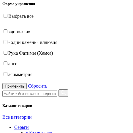
Форма украшения
Выбрать все
«дорожка»
«один камень» иллюзия
Рука Фатимы (Хамса)
ангел
асимметрия
бабочка
Сбросить
Применить
бантик
Каталог товаров
башня
бесконечность
Все категории
Серьги
буквы
• Без вставок