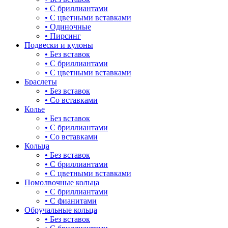
• С бриллиантами
булавка
• С цветными вставками
• Одиночные
волк
• Пирсинг
Подвески и кулоны
гвоздь
• Без вставок
• С бриллиантами
деревья
• С цветными вставками
Браслеты
длинные
• Без вставок
• Со вставками
для мам
Колье
• Без вставок
драконы и змеи
• С бриллиантами
• Со вставками
другие религии
Кольца
• Без вставок
животный мир
• С бриллиантами
• С цветными вставками
жучки и букашки
Помолвочные кольца
• С бриллиантами
зайки
• С фианитами
Обручальные кольца
звезды
• Без вставок