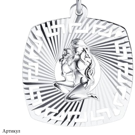
птицы
растительный мир
ремни
ромб
рыбки
самолёт
сердце
слова
слоны
собаки
спичка
стрекозы и мотыльки
Артикул
треугольник