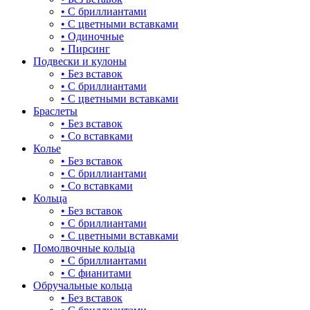
• С бриллиантами
булавка
• С цветными вставками
• Одиночные
волк
• Пирсинг
Подвески и кулоны
гвоздь
• Без вставок
• С бриллиантами
деревья
• С цветными вставками
Браслеты
длинные
• Без вставок
• Со вставками
для мам
Колье
• Без вставок
драконы и змеи
• С бриллиантами
• Со вставками
другие религии
Кольца
• Без вставок
животный мир
• С бриллиантами
• С цветными вставками
жучки и букашки
Помолвочные кольца
• С бриллиантами
зайки
• С фианитами
Обручальные кольца
звезды
• Без вставок