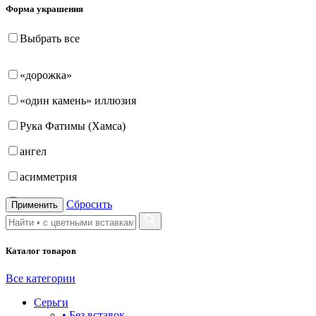
Форма украшения
Выбрать все
«дорожка»
«один камень» иллюзия
Рука Фатимы (Хамса)
ангел
асимметрия
бабочка
Сбросить
Применить
бантик
Каталог товаров
башня
бесконечность
Все категории
Серьги
буквы
• Без вставок