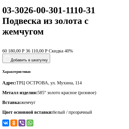
03-3026-00-301-1110-31
хвост кита
цветы
Подвеска из золота с
человечки
жемчугом
череп и кости
черепаха
60 180,00
Р
36 110,00
Р
Скидка
40%
яблочки
Добавить в шкатулку
якорь
Характеристики:
ящерки
Адрес:
ТРЦ ОСТРОВА, ул. Мухина, 114
Металл изделия:
585° золото красное (розовое)
Вставка:
жемчуг
Цвет основной вставки:
белый / прозрачный