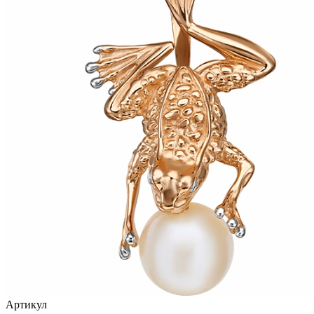
птицы
растительный мир
ремни
ромб
рыбки
самолёт
сердце
слова
слоны
собаки
спичка
стрекозы и мотыльки
Артикул
треугольник