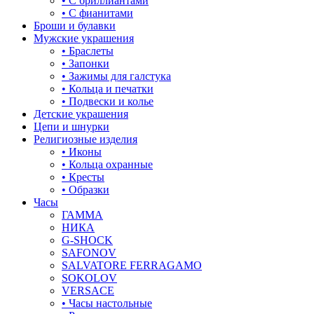
• С бриллиантами
знаки зодиака
• С фианитами
Броши и булавки
капля
Мужские украшения
• Браслеты
квадрат (куб)
• Запонки
• Зажимы для галстука
клевер
• Кольца и печатки
• Подвески и колье
ключ
Детские украшения
Цепи и шнурки
корона
Религиозные изделия
• Иконы
кошки
• Кольца охранные
• Кресты
крест
• Образки
Часы
круг (шар)
ГАММА
НИКА
крылья и перья
G-SHOCK
SAFONOV
листья
SALVATORE FERRAGAMO
SOKOLOV
ловец снов
VERSACE
• Часы настольные
лошадки и единороги