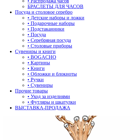
• Распродажа часов
БРАСЛЕТЫ ДЛЯ ЧАСОВ
лягушки
Посуда и столовое серебро
• Детские наборы и ложки
медведь
• Подарочные наборы
• Подстаканники
музыка
• Посуда
• Серебряная посуда
мышки
• Столовые приборы
Сувениры и книги
обереги
• BOGACHO
• Картины
овал
• Книги
• Обложки и блокноты
один камень
• Ручки
• Сувениры
пауки
Прочие товары
• Уход за изделиями
под гравировку
• Футляры и шкатулки
ВЫСТАВКА-ПРОДАЖА
подкова
предметы
прямоугольник