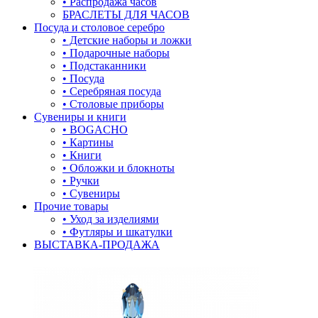
• Распродажа часов
БРАСЛЕТЫ ДЛЯ ЧАСОВ
лягушки
Посуда и столовое серебро
• Детские наборы и ложки
медведь
• Подарочные наборы
• Подстаканники
музыка
• Посуда
• Серебряная посуда
мышки
• Столовые приборы
Сувениры и книги
обереги
• BOGACHO
• Картины
овал
• Книги
• Обложки и блокноты
один камень
• Ручки
• Сувениры
пауки
Прочие товары
• Уход за изделиями
под гравировку
• Футляры и шкатулки
ВЫСТАВКА-ПРОДАЖА
подкова
предметы
прямоугольник