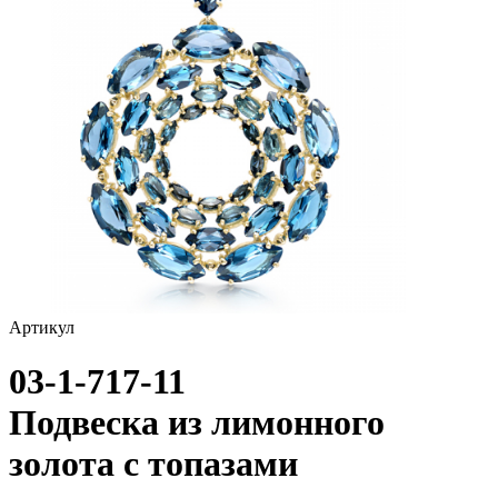
птицы
растительный мир
ремни
ромб
рыбки
самолёт
сердце
слова
слоны
Артикул
собаки
03-1-717-11
спичка
Подвеска из лимонного
стрекозы и мотыльки
золота с топазами
треугольник