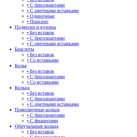
• С бриллиантами
булавка
• С цветными вставками
• Одиночные
волк
• Пирсинг
Подвески и кулоны
гвоздь
• Без вставок
• С бриллиантами
деревья
• С цветными вставками
Браслеты
длинные
• Без вставок
• Со вставками
для мам
Колье
• Без вставок
драконы и змеи
• С бриллиантами
• Со вставками
другие религии
Кольца
• Без вставок
животный мир
• С бриллиантами
• С цветными вставками
жучки и букашки
Помолвочные кольца
• С бриллиантами
зайки
• С фианитами
Обручальные кольца
звезды
• Без вставок