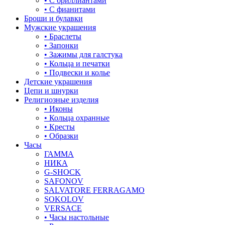
• С бриллиантами
знаки зодиака
• С фианитами
Броши и булавки
капля
Мужские украшения
• Браслеты
квадрат (куб)
• Запонки
• Зажимы для галстука
клевер
• Кольца и печатки
• Подвески и колье
ключ
Детские украшения
Цепи и шнурки
корона
Религиозные изделия
• Иконы
кошки
• Кольца охранные
• Кресты
крест
• Образки
Часы
круг (шар)
ГАММА
НИКА
крылья и перья
G-SHOCK
SAFONOV
листья
SALVATORE FERRAGAMO
SOKOLOV
ловец снов
VERSACE
• Часы настольные
лошадки и единороги