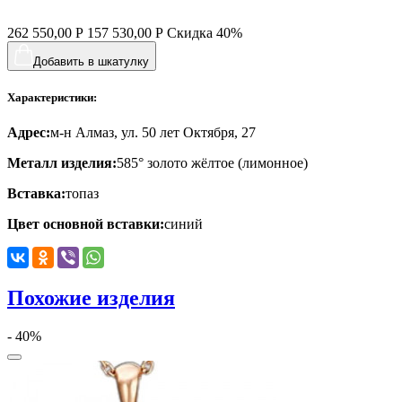
хвост кита
262 550,00
Р
157 530,00
Р
Скидка
40%
цветы
Добавить в шкатулку
человечки
Характеристики:
череп и кости
Адрес:
м-н Алмаз, ул. 50 лет Октября, 27
черепаха
Металл изделия:
585° золото жёлтое (лимонное)
яблочки
Вставка:
топаз
якорь
Цвет основной вставки:
синий
ящерки
Похожие изделия
- 40%