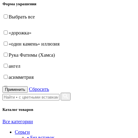
Форма украшения
Выбрать все
«дорожка»
«один камень» иллюзия
Рука Фатимы (Хамса)
ангел
асимметрия
бабочка
Сбросить
Применить
бантик
Каталог товаров
башня
бесконечность
Все категории
Серьги
буквы
• Без вставок