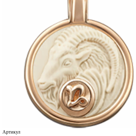
птицы
растительный мир
ремни
ромб
рыбки
самолёт
сердце
слова
слоны
собаки
спичка
стрекозы и мотыльки
Артикул
треугольник