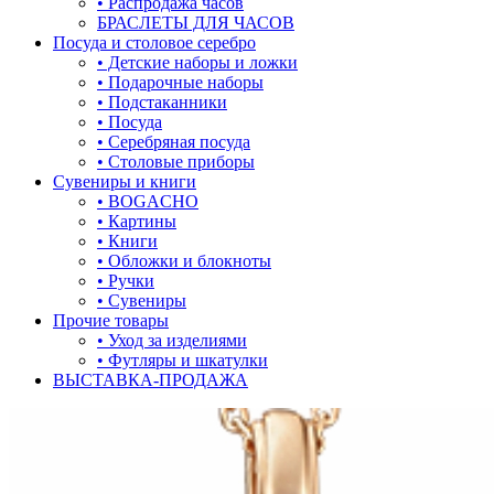
• Распродажа часов
БРАСЛЕТЫ ДЛЯ ЧАСОВ
лягушки
Посуда и столовое серебро
• Детские наборы и ложки
медведь
• Подарочные наборы
• Подстаканники
музыка
• Посуда
• Серебряная посуда
мышки
• Столовые приборы
Сувениры и книги
обереги
• BOGACHO
• Картины
овал
• Книги
• Обложки и блокноты
один камень
• Ручки
• Сувениры
пауки
Прочие товары
• Уход за изделиями
под гравировку
• Футляры и шкатулки
ВЫСТАВКА-ПРОДАЖА
подкова
предметы
прямоугольник