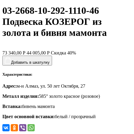
03-2668-10-292-1110-46
хвост кита
цветы
Подвеска КОЗЕРОГ из
человечки
золота и бивня мамонта
череп и кости
черепаха
73 340,00
Р
44 005,00
Р
Скидка
40%
яблочки
Добавить в шкатулку
якорь
Характеристики:
ящерки
Адрес:
м-н Алмаз, ул. 50 лет Октября, 27
Металл изделия:
585° золото красное (розовое)
Вставка:
бивень мамонта
Цвет основной вставки:
белый / прозрачный