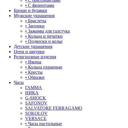
• С бриллиантами
знаки зодиака
• С фианитами
Броши и булавки
капля
Мужские украшения
• Браслеты
квадрат (куб)
• Запонки
• Зажимы для галстука
клевер
• Кольца и печатки
• Подвески и колье
ключ
Детские украшения
Цепи и шнурки
корона
Религиозные изделия
• Иконы
кошки
• Кольца охранные
• Кресты
крест
• Образки
Часы
круг (шар)
ГАММА
НИКА
крылья и перья
G-SHOCK
SAFONOV
листья
SALVATORE FERRAGAMO
SOKOLOV
ловец снов
VERSACE
• Часы настольные
лошадки и единороги