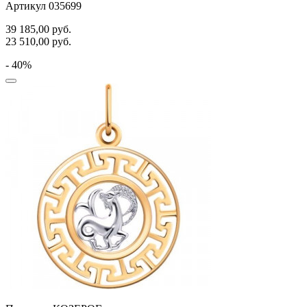
Артикул 035699
39 185,00
руб.
23 510,00
руб.
- 40%