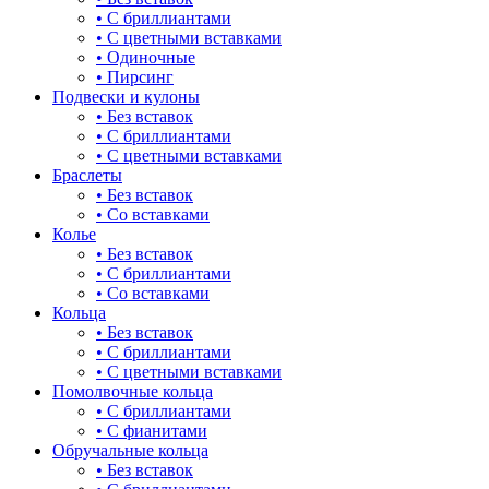
• С бриллиантами
булавка
• С цветными вставками
• Одиночные
волк
• Пирсинг
Подвески и кулоны
гвоздь
• Без вставок
• С бриллиантами
деревья
• С цветными вставками
Браслеты
длинные
• Без вставок
• Со вставками
для мам
Колье
• Без вставок
драконы и змеи
• С бриллиантами
• Со вставками
другие религии
Кольца
• Без вставок
животный мир
• С бриллиантами
• С цветными вставками
жучки и букашки
Помолвочные кольца
• С бриллиантами
зайки
• С фианитами
Обручальные кольца
звезды
• Без вставок