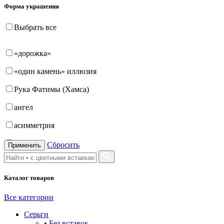
Форма украшения
Выбрать все
«дорожка»
«один камень» иллюзия
Рука Фатимы (Хамса)
ангел
асимметрия
бабочка
Сбросить
Применить
бантик
Каталог товаров
башня
бесконечность
Все категории
Серьги
буквы
• Без вставок