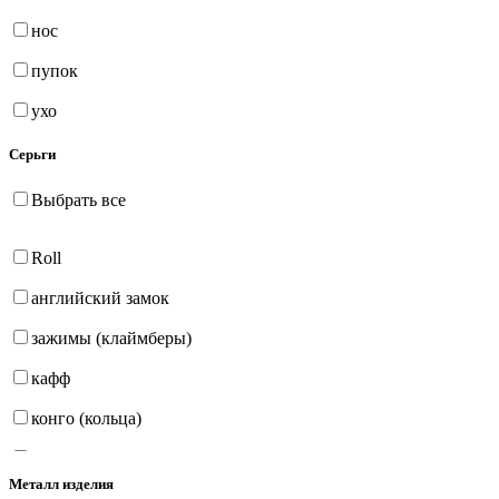
нос
пупок
ухо
Серьги
Выбрать все
Roll
английский замок
зажимы (клаймберы)
кафф
конго (кольца)
на петле
Металл изделия
продёвки (протяжки)