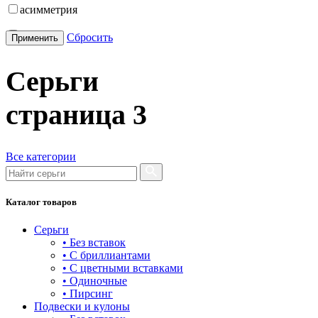
асимметрия
бабочка
Сбросить
Применить
бантик
Серьги
башня
страница
3
бесконечность
буквы
Все категории
булавка
волк
Каталог товаров
гвоздь
Серьги
деревья
• Без вставок
• С бриллиантами
длинные
• С цветными вставками
• Одиночные
для мам
• Пирсинг
Подвески и кулоны
драконы и змеи