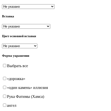
пусеты (гвоздики)
Вставка
Цвет основной вставки
Форма украшения
Выбрать все
«дорожка»
«один камень» иллюзия
Рука Фатимы (Хамса)
ангел