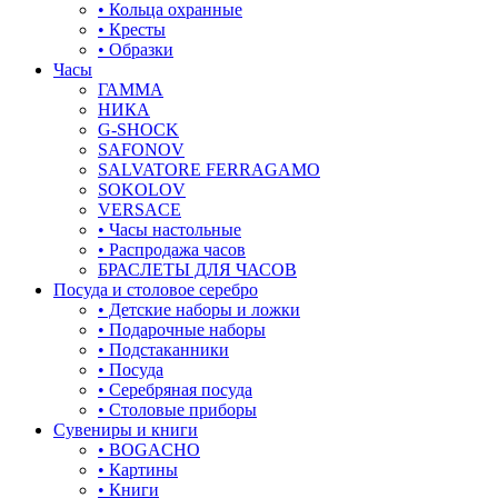
листья
• Кольца охранные
• Кресты
ловец снов
• Образки
Часы
лошадки и единороги
ГАММА
НИКА
лягушки
G-SHOCK
SAFONOV
медведь
SALVATORE FERRAGAMO
SOKOLOV
музыка
VERSACE
• Часы настольные
мышки
• Распродажа часов
БРАСЛЕТЫ ДЛЯ ЧАСОВ
обереги
Посуда и столовое серебро
• Детские наборы и ложки
овал
• Подарочные наборы
• Подстаканники
один камень
• Посуда
• Серебряная посуда
пауки
• Столовые приборы
Сувениры и книги
под гравировку
• BOGACHO
• Картины
подкова
• Книги