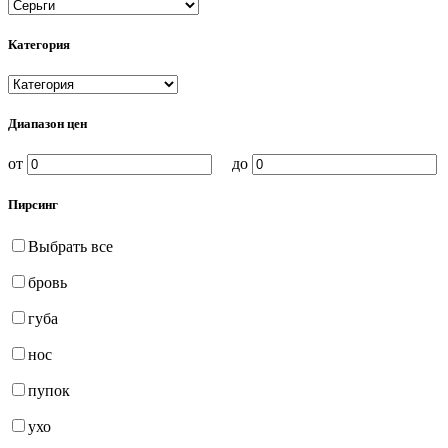
Категория
Диапазон цен
от
до
Пирсинг
Выбрать все
бровь
губа
нос
пупок
ухо