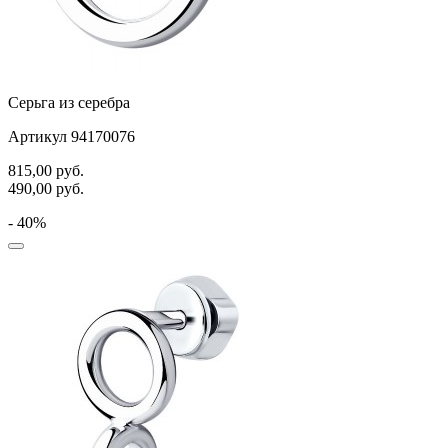
спичка
стрекозы и мотыльки
треугольник
Серьга из серебра
хвост кита
Артикул 94170076
цветы
815,00
руб.
490,00
руб.
человечки
- 40%
череп и кости
черепаха
яблочки
якорь
ящерки