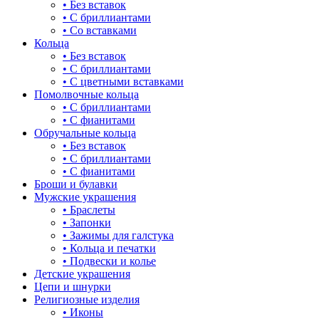
• Без вставок
зайки
• С бриллиантами
• Со вставками
звезды
Кольца
• Без вставок
знаки зодиака
• С бриллиантами
• С цветными вставками
капля
Помолвочные кольца
• С бриллиантами
квадрат (куб)
• С фианитами
Обручальные кольца
клевер
• Без вставок
• С бриллиантами
ключ
• С фианитами
Броши и булавки
корона
Мужские украшения
• Браслеты
кошки
• Запонки
• Зажимы для галстука
крест
• Кольца и печатки
• Подвески и колье
круг (шар)
Детские украшения
Цепи и шнурки
крылья и перья
Религиозные изделия
• Иконы