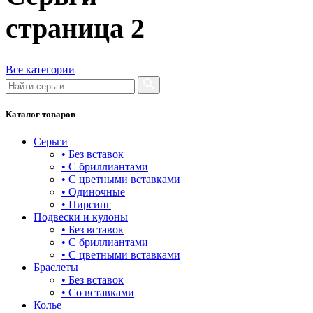
башня
страница
2
бесконечность
буквы
Все категории
булавка
волк
Каталог товаров
гвоздь
Серьги
деревья
• Без вставок
• С бриллиантами
длинные
• С цветными вставками
• Одиночные
для мам
• Пирсинг
Подвески и кулоны
драконы и змеи
• Без вставок
• С бриллиантами
другие религии
• С цветными вставками
Браслеты
животный мир
• Без вставок
• Со вставками
жучки и букашки
Колье