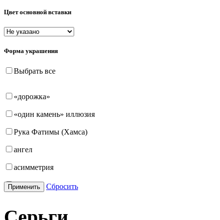
Цвет основной вставки
Форма украшения
Выбрать все
«дорожка»
«один камень» иллюзия
Рука Фатимы (Хамса)
ангел
асимметрия
бабочка
Сбросить
Применить
бантик
Серьги