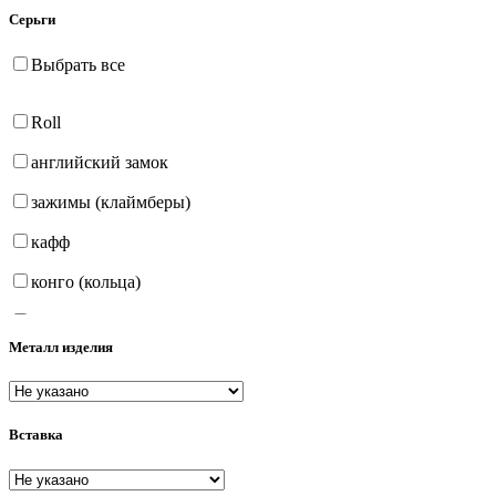
Серьги
Выбрать все
Roll
английский замок
зажимы (клаймберы)
кафф
конго (кольца)
на петле
Металл изделия
продёвки (протяжки)
пусеты (гвоздики)
Вставка