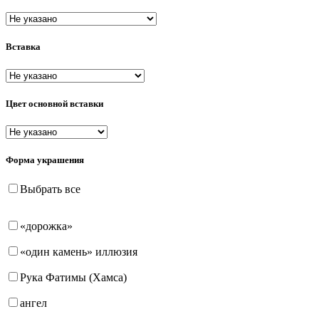
пусеты (гвоздики)
Вставка
Цвет основной вставки
Форма украшения
Выбрать все
«дорожка»
«один камень» иллюзия
Рука Фатимы (Хамса)
ангел