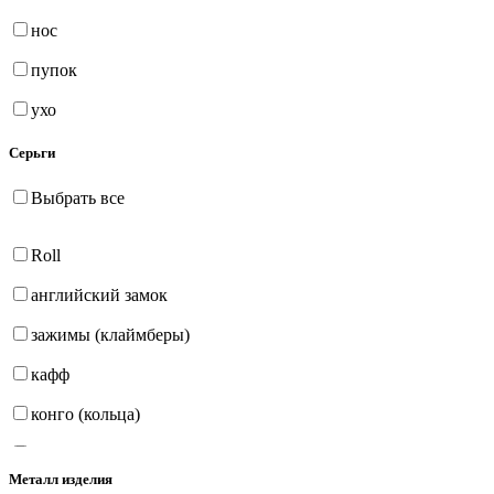
нос
пупок
ухо
Серьги
Выбрать все
Roll
английский замок
зажимы (клаймберы)
кафф
конго (кольца)
на петле
Металл изделия
продёвки (протяжки)