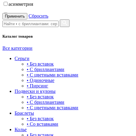
асимметрия
бабочка
Сбросить
Применить
бантик
Каталог товаров
башня
бесконечность
Все категории
Серьги
буквы
• Без вставок
• С бриллиантами
булавка
• С цветными вставками
• Одиночные
волк
• Пирсинг
Подвески и кулоны
гвоздь
• Без вставок
• С бриллиантами
деревья
• С цветными вставками
Браслеты
длинные
• Без вставок
• Со вставками
для мам
Колье
• Без вставок
драконы и змеи