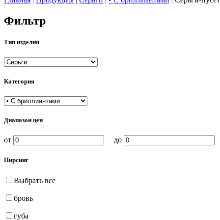
Фильтр
Тип изделия
Категория
Диапазон цен
от
до
Пирсинг
Выбрать все
бровь
губа