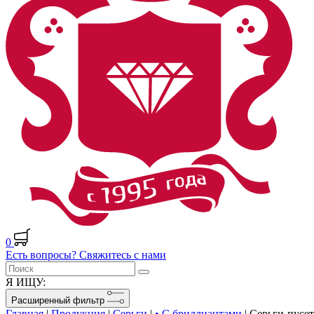
0
Есть вопросы? Свяжитесь с нами
Я ИЩУ:
Расширенный фильтр
Главная
|
Продукция
|
Серьги
|
• С бриллиантами
|
Серьги-пусет