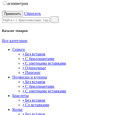
асимметрия
бабочка
Сбросить
Применить
бантик
Каталог товаров
башня
бесконечность
Все категории
Серьги
буквы
• Без вставок
• С бриллиантами
булавка
• С цветными вставками
• Одиночные
волк
• Пирсинг
Подвески и кулоны
гвоздь
• Без вставок
• С бриллиантами
деревья
• С цветными вставками
Браслеты
длинные
• Без вставок
• Со вставками
для мам
Колье
• Без вставок
драконы и змеи