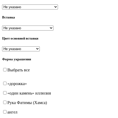
пусеты (гвоздики)
Вставка
Цвет основной вставки
Форма украшения
Выбрать все
«дорожка»
«один камень» иллюзия
Рука Фатимы (Хамса)
ангел