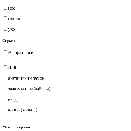
нос
пупок
ухо
Серьги
Выбрать все
Roll
английский замок
зажимы (клаймберы)
кафф
конго (кольца)
на петле
Металл изделия
продёвки (протяжки)