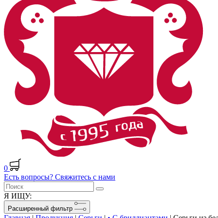
0
Есть вопросы? Свяжитесь с нами
Я ИЩУ:
Расширенный фильтр
Главная
|
Продукция
|
Серьги
|
• С бриллиантами
|
Серьги из бе