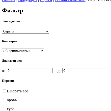
Фильтр
Тип изделия
Категория
Диапазон цен
от
до
Пирсинг
Выбрать все
бровь
губа