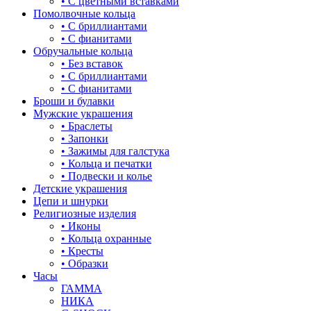
• С цветными вставками
жучки и букашки
Помолвочные кольца
• С бриллиантами
зайки
• С фианитами
Обручальные кольца
звезды
• Без вставок
• С бриллиантами
знаки зодиака
• С фианитами
Броши и булавки
капля
Мужские украшения
• Браслеты
квадрат (куб)
• Запонки
• Зажимы для галстука
клевер
• Кольца и печатки
• Подвески и колье
ключ
Детские украшения
Цепи и шнурки
корона
Религиозные изделия
• Иконы
кошки
• Кольца охранные
• Кресты
крест
• Образки
Часы
круг (шар)
ГАММА
НИКА
крылья и перья