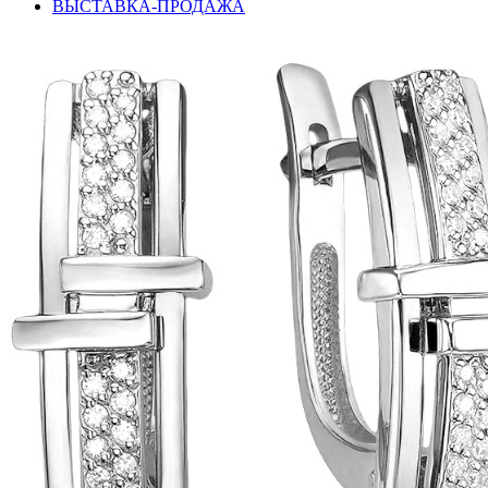
ВЫСТАВКА-ПРОДАЖА
подкова
предметы
прямоугольник
птицы
растительный мир
ремни
ромб
рыбки
самолёт
сердце
слова
слоны
собаки