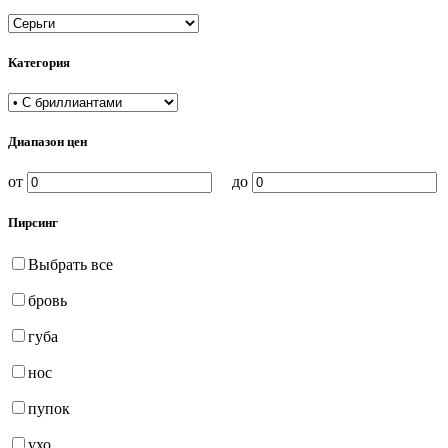
Категория
Диапазон цен
от
до
Пирсинг
Выбрать все
бровь
губа
нос
пупок
ухо