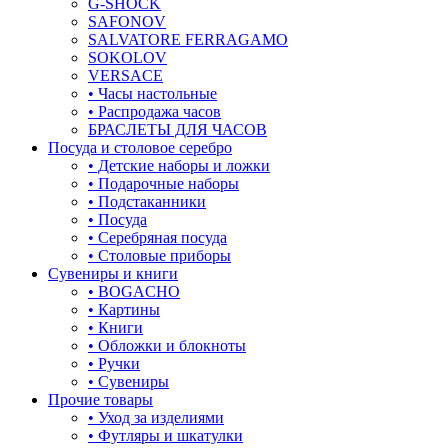
G-SHOCK
SAFONOV
листья
SALVATORE FERRAGAMO
SOKOLOV
ловец снов
VERSACE
• Часы настольные
лошадки и единороги
• Распродажа часов
БРАСЛЕТЫ ДЛЯ ЧАСОВ
лягушки
Посуда и столовое серебро
• Детские наборы и ложки
медведь
• Подарочные наборы
• Подстаканники
музыка
• Посуда
• Серебряная посуда
мышки
• Столовые приборы
Сувениры и книги
обереги
• BOGACHO
• Картины
овал
• Книги
• Обложки и блокноты
один камень
• Ручки
• Сувениры
пауки
Прочие товары
• Уход за изделиями
под гравировку
• Футляры и шкатулки