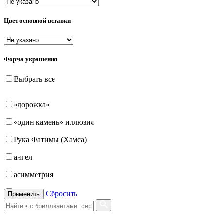
Цвет основной вставки
Форма украшения
Выбрать все
«дорожка»
«один камень» иллюзия
Рука Фатимы (Хамса)
ангел
асимметрия
бабочка
Сбросить
Применить
бантик