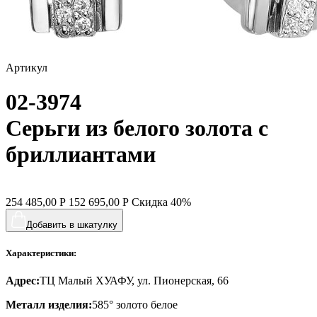
спичка
стрекозы и мотыльки
Артикул
треугольник
02-3974
хвост кита
цветы
Серьги из белого золота с
человечки
бриллиантами
череп и кости
черепаха
254 485,00
Р
152 695,00
Р
Скидка
40%
яблочки
Добавить в шкатулку
якорь
Характеристики:
ящерки
Адрес:
ТЦ Малый ХУАФУ, ул. Пионерская, 66
Металл изделия:
585° золото белое