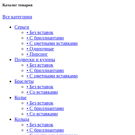
Каталог товаров
башня
бесконечность
Все категории
Серьги
буквы
• Без вставок
• С бриллиантами
булавка
• С цветными вставками
• Одиночные
волк
• Пирсинг
Подвески и кулоны
гвоздь
• Без вставок
• С бриллиантами
деревья
• С цветными вставками
Браслеты
длинные
• Без вставок
• Со вставками
для мам
Колье
• Без вставок
драконы и змеи
• С бриллиантами
• Со вставками
другие религии
Кольца
• Без вставок
животный мир
• С бриллиантами