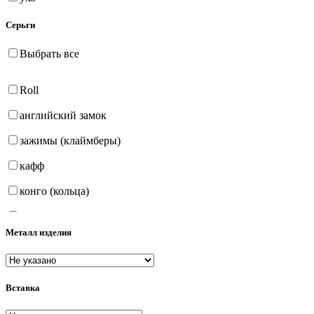
Серьги
Выбрать все
Roll
английский замок
зажимы (клаймберы)
кафф
конго (кольца)
на петле
Металл изделия
продёвки (протяжки)
пусеты (гвоздики)
Вставка