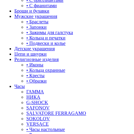
• С бриллиантами
• С фианитами
Броши и булавки
Мужские украшения
• Браслеты
• Запонки
• Зажимы для галстука
• Кольца и печатки
• Подвески и колье
Детские украшения
Цепи и шнурки
Религиозные изделия
• Иконы
• Кольца охранные
• Кресты
• Образки
Часы
ГАММА
НИКА
G-SHOCK
SAFONOV
SALVATORE FERRAGAMO
SOKOLOV
VERSACE
• Часы настольные