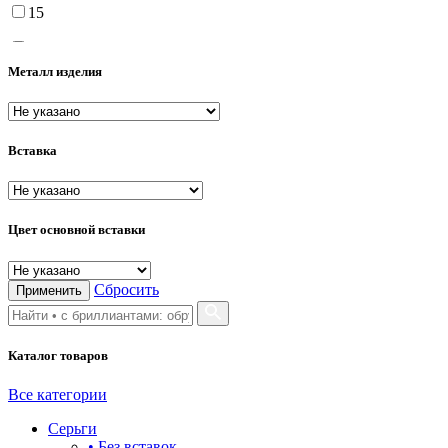
15
15.5
Металл изделия
16
16.5
Вставка
17
17.5
18
Цвет основной вставки
18.5
Сбросить
Применить
19
19.5
Каталог товаров
20
Все категории
20.5
Серьги
21
• Без вставок