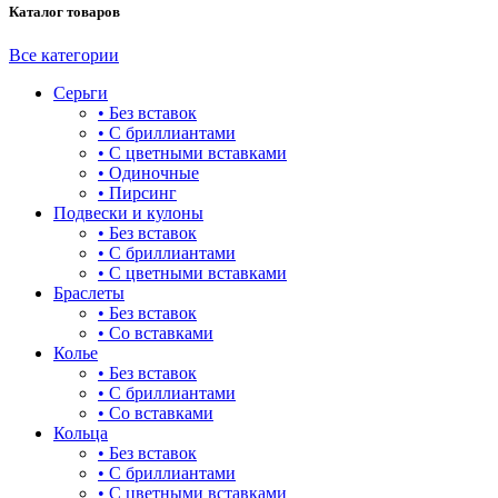
Каталог товаров
20
Все категории
20.5
Серьги
21
• Без вставок
• С бриллиантами
21.5
• С цветными вставками
• Одиночные
22
• Пирсинг
Подвески и кулоны
22.5
• Без вставок
• С бриллиантами
23
• С цветными вставками
Браслеты
23.5
• Без вставок
• Со вставками
24
Колье
• Без вставок
• С бриллиантами
• Со вставками
Кольца
• Без вставок
• С бриллиантами
• С цветными вставками