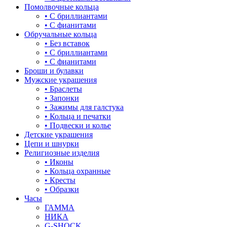
Помолвочные кольца
• С бриллиантами
• С фианитами
Обручальные кольца
• Без вставок
• С бриллиантами
• С фианитами
Броши и булавки
Мужские украшения
• Браслеты
• Запонки
• Зажимы для галстука
• Кольца и печатки
• Подвески и колье
Детские украшения
Цепи и шнурки
Религиозные изделия
• Иконы
• Кольца охранные
• Кресты
• Образки
Часы
ГАММА
НИКА
G-SHOCK