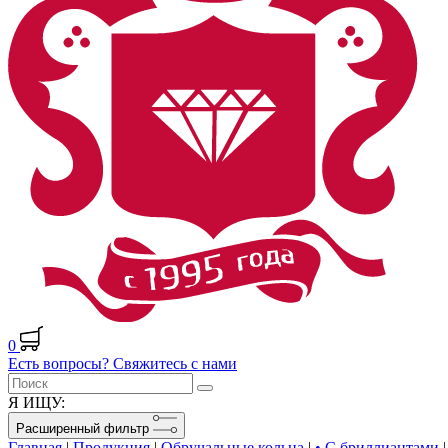
0
Есть вопросы? Свяжитесь с нами
Я ИЩУ:
Расширенный фильтр
Главная
|
Продукция
|
Обручальные кольца
|
• С бриллиантами