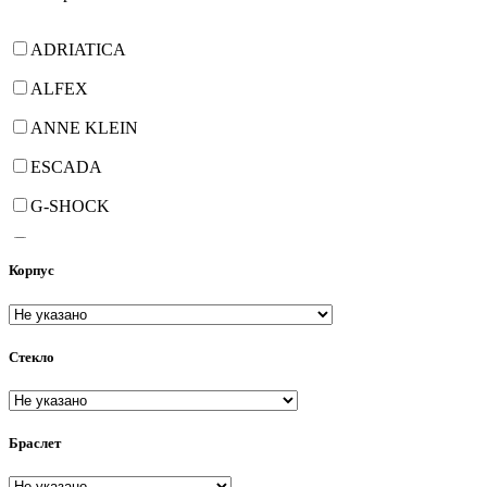
ADRIATICA
ALFEX
ANNE KLEIN
ESCADA
G-SHOCK
GEORGE KINI
Корпус
HANOWA
JOWISSA
Стекло
PHILIP WATCH
PHILIPPE de CHERON
PIERRE LANNIER
Браслет
PIERRE RICAUD