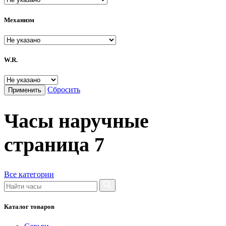
ROAMER
Механизм
RODANIA
SAFONOV
W.R.
SALVATORE FERRAGAMO
SKAGEN
Сбросить
Применить
SOKOLOV
Часы наручные
VERSACE
страница
7
VERSUS versace
Гамма
Все категории
НИКА
Каталог товаров