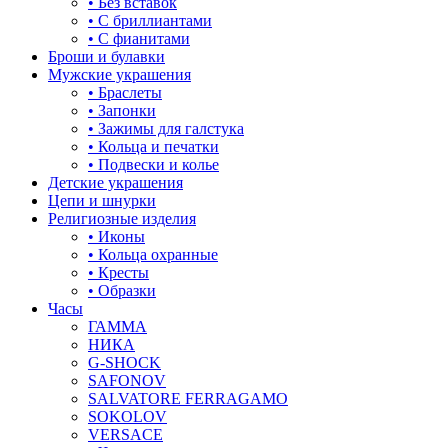
• Без вставок
• С бриллиантами
• С фианитами
Броши и булавки
Мужские украшения
• Браслеты
• Запонки
• Зажимы для галстука
• Кольца и печатки
• Подвески и колье
Детские украшения
Цепи и шнурки
Религиозные изделия
• Иконы
• Кольца охранные
• Кресты
• Образки
Часы
ГАММА
НИКА
G-SHOCK
SAFONOV
SALVATORE FERRAGAMO
SOKOLOV
VERSACE