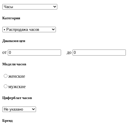
Категория
Диапазон цен
от
до
Модели часов
женские
мужские
Циферблат часов
Бренд