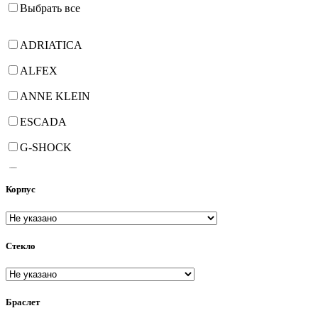
Выбрать все
ADRIATICA
ALFEX
ANNE KLEIN
ESCADA
G-SHOCK
GEORGE KINI
Корпус
HANOWA
JOWISSA
Стекло
PHILIP WATCH
PHILIPPE de CHERON
PIERRE LANNIER
Браслет