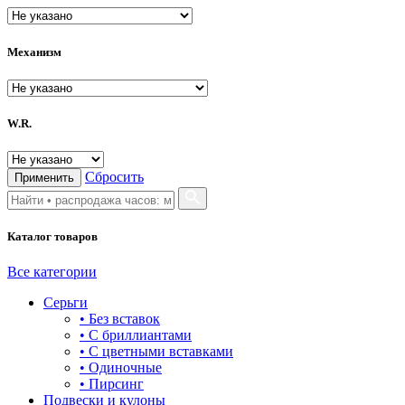
PIERRE RICAUD
ROAMER
Механизм
RODANIA
SAFONOV
W.R.
SALVATORE FERRAGAMO
SKAGEN
Сбросить
Применить
SOKOLOV
Каталог товаров
VERSACE
VERSUS versace
Все категории
Серьги
Гамма
• Без вставок
• С бриллиантами
НИКА
• С цветными вставками
• Одиночные
• Пирсинг
Подвески и кулоны