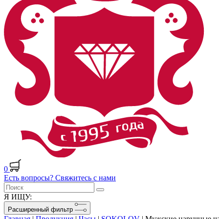
0
Есть вопросы? Свяжитесь с нами
Я ИЩУ:
Расширенный фильтр
Главная
|
Продукция
|
Часы
|
SOKOLOV
|
Мужские наручные ч