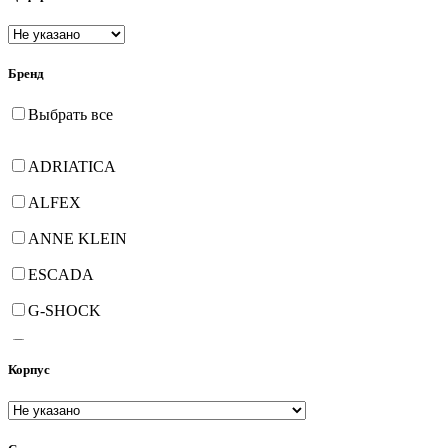
Бренд
Выбрать все
ADRIATICA
ALFEX
ANNE KLEIN
ESCADA
G-SHOCK
GEORGE KINI
Корпус
HANOWA
JOWISSA