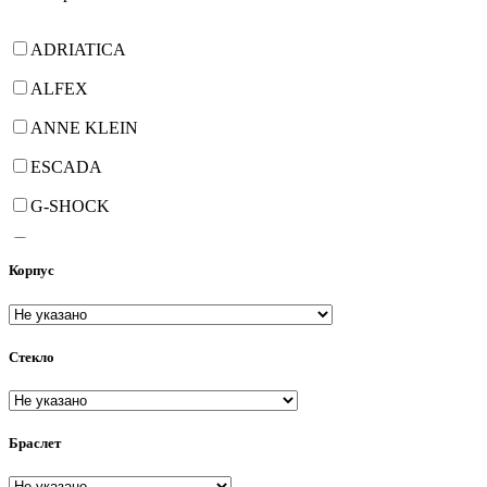
ADRIATICA
ALFEX
ANNE KLEIN
ESCADA
G-SHOCK
GEORGE KINI
Корпус
HANOWA
JOWISSA
Стекло
PHILIP WATCH
PHILIPPE de CHERON
PIERRE LANNIER
Браслет
PIERRE RICAUD