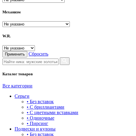
ROAMER
Механизм
RODANIA
SAFONOV
W.R.
SALVATORE FERRAGAMO
SKAGEN
Сбросить
Применить
SOKOLOV
Каталог товаров
VERSACE
VERSUS versace
Все категории
Серьги
Гамма
• Без вставок
• С бриллиантами
НИКА
• С цветными вставками
• Одиночные
• Пирсинг
Подвески и кулоны
• Без вставок