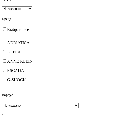
Бренд
Выбрать все
ADRIATICA
ALFEX
ANNE KLEIN
ESCADA
G-SHOCK
GEORGE KINI
Корпус
HANOWA
JOWISSA