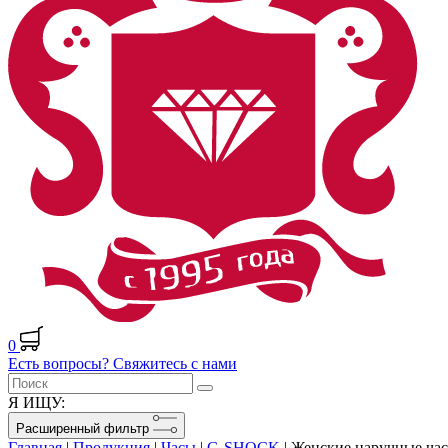
0
Есть вопросы? Свяжитесь с нами
Я ИЩУ:
Расширенный фильтр
Главная
|
Продукция
|
Часы
|
G-SHOCK
|
Женские наручные ча