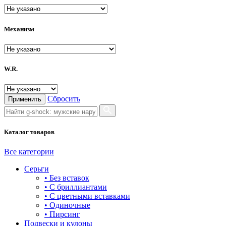
PIERRE RICAUD
ROAMER
Механизм
RODANIA
SAFONOV
W.R.
SALVATORE FERRAGAMO
SKAGEN
Сбросить
Применить
SOKOLOV
Каталог товаров
VERSACE
VERSUS versace
Все категории
Серьги
Гамма
• Без вставок
• С бриллиантами
НИКА
• С цветными вставками
• Одиночные
• Пирсинг
Подвески и кулоны