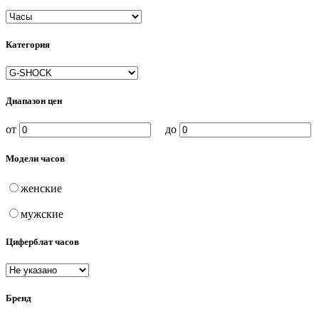
Категория
Диапазон цен
от
до
Модели часов
женские
мужские
Циферблат часов
Бренд