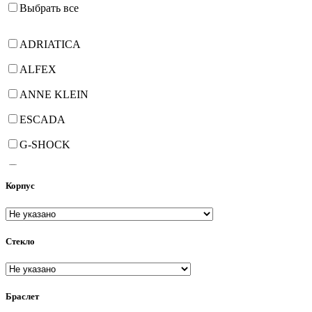
Выбрать все
ADRIATICA
ALFEX
ANNE KLEIN
ESCADA
G-SHOCK
GEORGE KINI
Корпус
HANOWA
JOWISSA
Стекло
PHILIP WATCH
PHILIPPE de CHERON
PIERRE LANNIER
Браслет