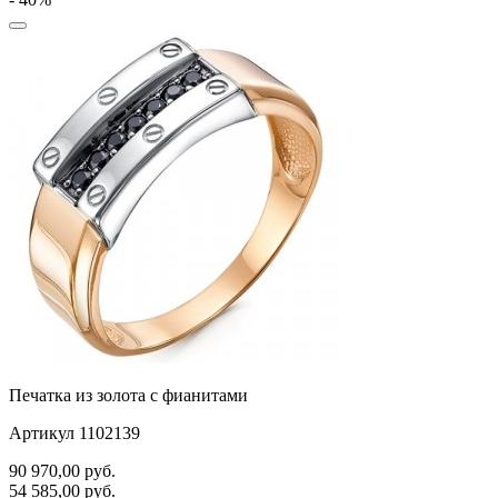
самолёт
сердце
слова
слоны
собаки
спичка
стрекозы и мотыльки
треугольник
хвост кита
Печатка из золота с фианитами
цветы
Артикул 1102139
человечки
90 970,00
руб.
череп и кости
54 585,00
руб.