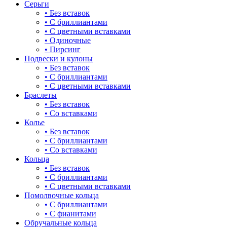
Серьги
длинные
• Без вставок
• С бриллиантами
для мам
• С цветными вставками
• Одиночные
драконы и змеи
• Пирсинг
Подвески и кулоны
другие религии
• Без вставок
• С бриллиантами
животный мир
• С цветными вставками
Браслеты
жучки и букашки
• Без вставок
• Со вставками
зайки
Колье
• Без вставок
звезды
• С бриллиантами
• Со вставками
знаки зодиака
Кольца
• Без вставок
капля
• С бриллиантами
• С цветными вставками
квадрат (куб)
Помолвочные кольца
• С бриллиантами
клевер
• С фианитами
Обручальные кольца
ключ