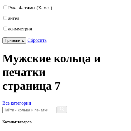
Рука Фатимы (Хамса)
21.5
ангел
22
асимметрия
22.5
бабочка
Сбросить
Применить
23
бантик
23.5
Мужские кольца и
башня
24
печатки
бесконечность
буквы
страница
7
булавка
волк
Все категории
гвоздь
Каталог товаров
деревья