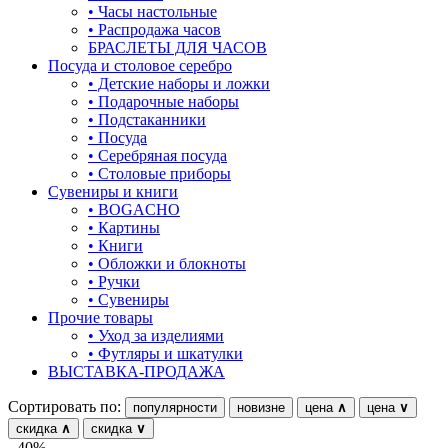
• Часы настольные
обереги
• Распродажа часов
БРАСЛЕТЫ ДЛЯ ЧАСОВ
овал
Посуда и столовое серебро
• Детские наборы и ложки
один камень
• Подарочные наборы
• Подстаканники
пауки
• Посуда
• Серебряная посуда
под гравировку
• Столовые приборы
Сувениры и книги
подкова
• BOGACHO
• Картины
предметы
• Книги
• Обложки и блокноты
прямоугольник
• Ручки
• Сувениры
птицы
Прочие товары
• Уход за изделиями
растительный мир
• Футляры и шкатулки
ВЫСТАВКА-ПРОДАЖА
ремни
Сортировать по:
популярности
новизне
цена
∧
цена
∨
ромб
скидка
∧
скидка
∨
рыбки
- 40%