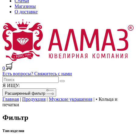
Статьи
Магазины
О доставке
0
Есть вопросы? Свяжитесь с нами
Я ИЩУ:
Расширенный фильтр
Главная
|
Продукция
|
Мужские украшения
|
• Кольца и
печатки
Фильтр
Тип изделия