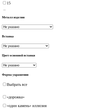
15
15.5
Металл изделия
16
16.5
Вставка
17
17.5
18
Цвет основной вставки
18.5
19
Форма украшения
19.5
Выбрать все
20
«дорожка»
20.5
«один камень» иллюзия
21