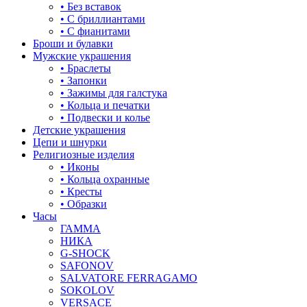
• Без вставок
• С бриллиантами
корона
• С фианитами
Броши и булавки
кошки
Мужские украшения
• Браслеты
крест
• Запонки
• Зажимы для галстука
круг (шар)
• Кольца и печатки
• Подвески и колье
крылья и перья
Детские украшения
Цепи и шнурки
листья
Религиозные изделия
• Иконы
ловец снов
• Кольца охранные
• Кресты
лошадки и единороги
• Образки
Часы
лягушки
ГАММА
НИКА
медведь
G-SHOCK
SAFONOV
музыка
SALVATORE FERRAGAMO
SOKOLOV
мышки
VERSACE