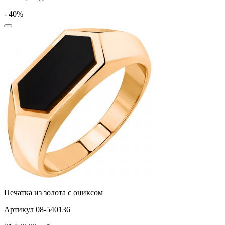
черепаха
- 40%
яблочки
якорь
ящерки
Печатка из золота с ониксом
Артикул 08-540136