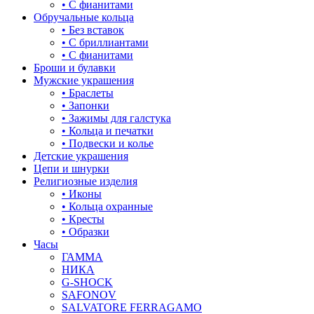
• С фианитами
Обручальные кольца
• Без вставок
• С бриллиантами
• С фианитами
Броши и булавки
Мужские украшения
• Браслеты
• Запонки
• Зажимы для галстука
• Кольца и печатки
• Подвески и колье
Детские украшения
Цепи и шнурки
Религиозные изделия
• Иконы
• Кольца охранные
• Кресты
• Образки
Часы
ГАММА
НИКА
G-SHOCK
SAFONOV
SALVATORE FERRAGAMO