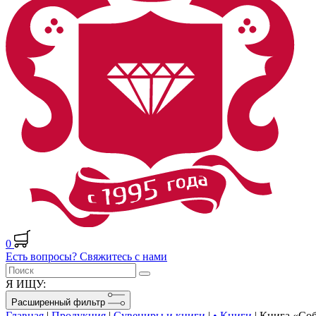
0
Есть вопросы? Свяжитесь с нами
Я ИЩУ:
Расширенный фильтр
Главная
|
Продукция
|
Сувениры и книги
|
• Книги
|
Книга «Со