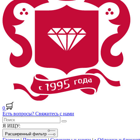
0
Есть вопросы? Свяжитесь с нами
Я ИЩУ:
Расширенный фильтр
Главная
|
Продукция
|
Сувениры и книги
|
• Обложки и блокно