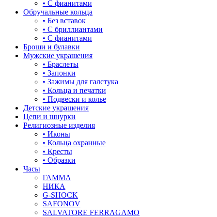
• С фианитами
Обручальные кольца
• Без вставок
• С бриллиантами
• С фианитами
Броши и булавки
Мужские украшения
• Браслеты
• Запонки
• Зажимы для галстука
• Кольца и печатки
• Подвески и колье
Детские украшения
Цепи и шнурки
Религиозные изделия
• Иконы
• Кольца охранные
• Кресты
• Образки
Часы
ГАММА
НИКА
G-SHOCK
SAFONOV
SALVATORE FERRAGAMO