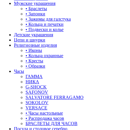
Мужские украшения
• Браслеты
• Запонки
• Зажимы для галстука
• Кольца и печатки
• Подвески и колье
Детские украшения
Цепи и шнурки
Религиозные изделия
• Иконы
• Кольца охранные
• Кресты
• Образки
Часы
ГАММА
НИКА
G-SHOCK
SAFONOV
SALVATORE FERRAGAMO
SOKOLOV
VERSACE
• Часы настольные
• Распродажа часов
БРАСЛЕТЫ ДЛЯ ЧАСОВ
Посуда и столовое серебро