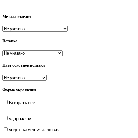
38
Металл изделия
38-43
39
Вставка
40
40-43
40-45
Цвет основной вставки
40-45-50
40-85
Форма украшения
41
Выбрать все
41-44
«дорожка»
42
«один камень» иллюзия
42-46