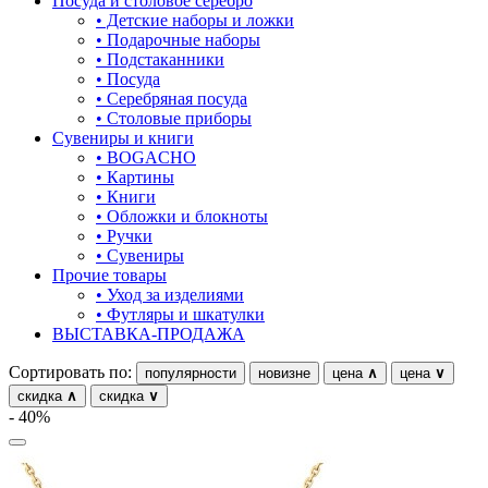
Посуда и столовое серебро
• Детские наборы и ложки
овал
• Подарочные наборы
• Подстаканники
один камень
• Посуда
• Серебряная посуда
пауки
• Столовые приборы
Сувениры и книги
под гравировку
• BOGACHO
• Картины
подкова
• Книги
• Обложки и блокноты
предметы
• Ручки
• Сувениры
прямоугольник
Прочие товары
• Уход за изделиями
птицы
• Футляры и шкатулки
ВЫСТАВКА-ПРОДАЖА
растительный мир
Сортировать по:
популярности
новизне
цена
∧
цена
∨
ремни
скидка
∧
скидка
∨
- 40%
ромб
рыбки