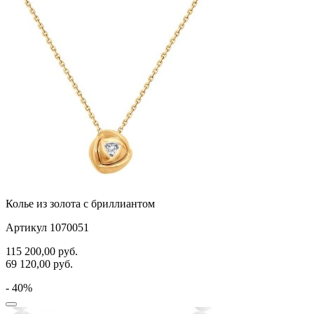
самолёт
сердце
слова
слоны
собаки
спичка
стрекозы и мотыльки
треугольник
Колье из золота с бриллиантом
хвост кита
Артикул 1070051
цветы
115 200,00
руб.
69 120,00
руб.
человечки
- 40%
череп и кости