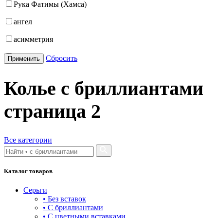
Рука Фатимы (Хамса)
42-89
ангел
43-48
асимметрия
44
бабочка
Сбросить
Применить
45
бантик
45-50
Колье с бриллиантами
башня
45-50-55
страница
2
бесконечность
46
буквы
48
Все категории
булавка
50
волк
50-55
Каталог товаров
гвоздь
55
Серьги
деревья
• Без вставок
55-60
• С бриллиантами
длинные
• С цветными вставками
60