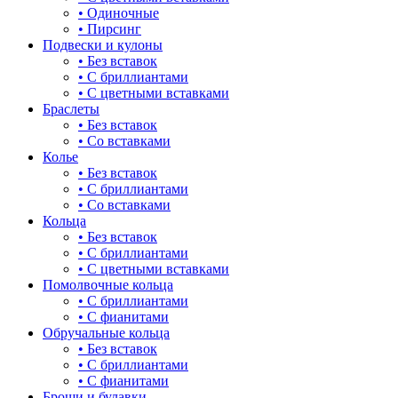
• Одиночные
для мам
• Пирсинг
70
Подвески и кулоны
драконы и змеи
• Без вставок
75-80
• С бриллиантами
другие религии
• С цветными вставками
Браслеты
животный мир
• Без вставок
• Со вставками
жучки и букашки
Колье
• Без вставок
зайки
• С бриллиантами
• Со вставками
звезды
Кольца
• Без вставок
знаки зодиака
• С бриллиантами
• С цветными вставками
капля
Помолвочные кольца
• С бриллиантами
квадрат (куб)
• С фианитами
Обручальные кольца
клевер
• Без вставок
• С бриллиантами
ключ
• С фианитами
Броши и булавки