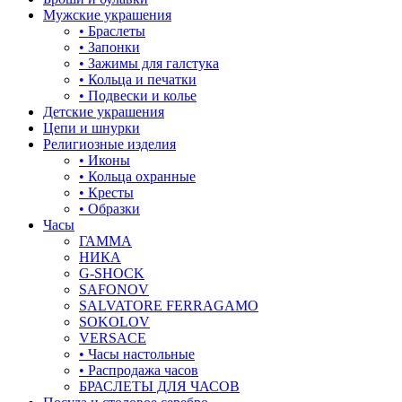
корона
Мужские украшения
• Браслеты
кошки
• Запонки
• Зажимы для галстука
крест
• Кольца и печатки
• Подвески и колье
круг (шар)
Детские украшения
Цепи и шнурки
крылья и перья
Религиозные изделия
• Иконы
листья
• Кольца охранные
• Кресты
ловец снов
• Образки
Часы
лошадки и единороги
ГАММА
НИКА
лягушки
G-SHOCK
SAFONOV
медведь
SALVATORE FERRAGAMO
SOKOLOV
музыка
VERSACE
• Часы настольные
мышки
• Распродажа часов
БРАСЛЕТЫ ДЛЯ ЧАСОВ
обереги