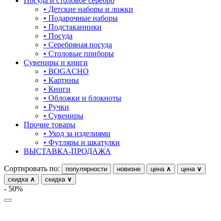
Посуда и столовое серебро
18.5
• Детские наборы и ложки
овал
• Подарочные наборы
18.5-23
• Подстаканники
один камень
• Посуда
19
• Серебряная посуда
пауки
• Столовые приборы
19-20
Сувениры и книги
под гравировку
• BOGACHO
19-21
• Картины
подкова
• Книги
19-22
• Обложки и блокноты
предметы
• Ручки
19.5
• Сувениры
прямоугольник
Прочие товары
20
• Уход за изделиями
птицы
• Футляры и шкатулки
20-21
ВЫСТАВКА-ПРОДАЖА
растительный мир
20-22
Сортировать по:
популярности
новизне
цена
∧
цена
∨
ремни
20.5
скидка
∧
скидка
∨
- 50%
ромб
21
рыбки
21-26