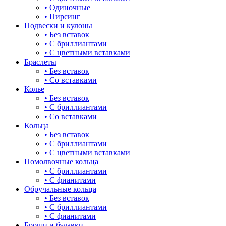
• Одиночные
для мам
• Пирсинг
16.5-19
Подвески и кулоны
драконы и змеи
• Без вставок
16.5-19.5
• С бриллиантами
другие религии
• С цветными вставками
16.5-20
Браслеты
животный мир
• Без вставок
17
• Со вставками
жучки и букашки
Колье
17,5-22
• Без вставок
зайки
• С бриллиантами
17-17.5
• Со вставками
звезды
Кольца
17-18
• Без вставок
знаки зодиака
• С бриллиантами
17-19
• С цветными вставками
капля
Помолвочные кольца
17-19.5
• С бриллиантами
квадрат (куб)
• С фианитами
17-20
Обручальные кольца
клевер
• Без вставок
17-20,5
• С бриллиантами
ключ
• С фианитами
17-21
Броши и булавки