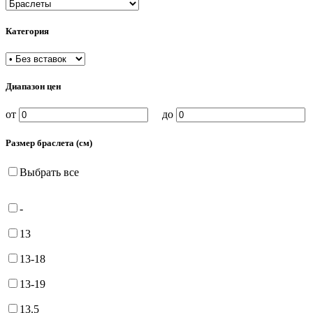
Категория
Диапазон цен
от
до
Размер браслета (см)
Выбрать все
-
13
13-18
13-19
13.5