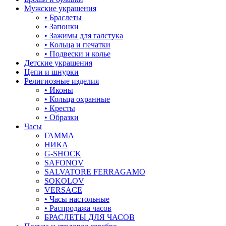
корона
Мужские украшения
17-22
• Браслеты
кошки
• Запонки
17.5
• Зажимы для галстука
крест
• Кольца и печатки
17.5-19
• Подвески и колье
круг (шар)
Детские украшения
17.5-19.5
Цепи и шнурки
крылья и перья
Религиозные изделия
17.5-20
• Иконы
листья
• Кольца охранные
18
• Кресты
ловец снов
• Образки
18-19
Часы
лошадки и единороги
ГАММА
18-19.5
НИКА
лягушки
G-SHOCK
18-20
SAFONOV
медведь
SALVATORE FERRAGAMO
18-21
SOKOLOV
музыка
VERSACE
18-22
• Часы настольные
мышки
• Распродажа часов
18-23
БРАСЛЕТЫ ДЛЯ ЧАСОВ
обереги