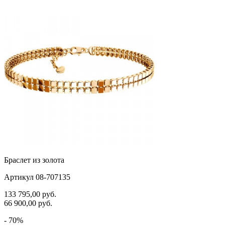
черепаха
25-28
яблочки
25.5
якорь
26
ящерки
26.5
27
28
Браслет из золота
Артикул 08-707135
133 795,00
руб.
66 900,00
руб.
- 70%